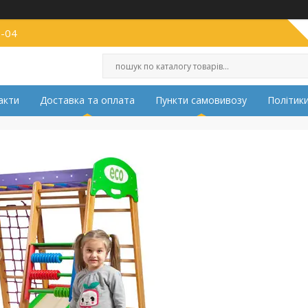
2-04
акти
Доставка та оплата
Пункти самовивозу
Політики