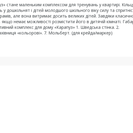
з» стане маленьким комплексом для тренувань у квартирі. Кільц
ь у дошкільнят і дітей молодшого шкільного віку силу та спритніс
ограмів, але вона витримає досить великих дітей. Завдяки класичн
 якщо немає можливості розмістити його в дитячій кімнаті. Габ
ивний комплекс для дому «Карапуз» 1. Шведська стінка. 2.
. Рахівниця «кольорові». 7. Мольберт. (для крейда/маркер)