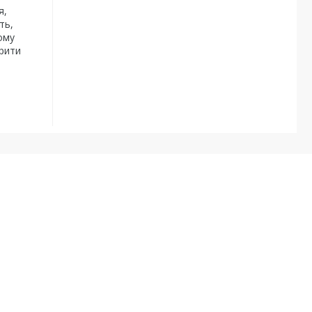
я,
ть,
ому
арити