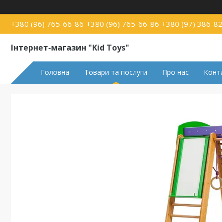
+380 (96) 765-66-86
+380 (96) 765-66-86
+380 (97) 386-8
Інтернет-магазин "Kid Toys"
Головна
Товари та послуги
Про нас
Конт