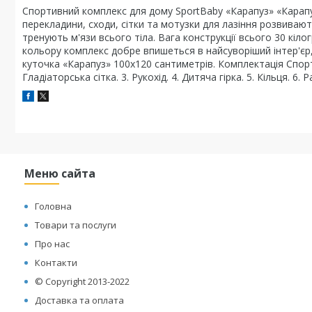
Спортивний комплекс для дому SportBaby «Карапуз» «Карапу
перекладини, сходи, сітки та мотузки для лазіння розвивают
тренують м'язи всього тіла. Вага конструкції всього 30 кіл
кольору комплекс добре впишеться в найсуворіший інтер'єр,
куточка «Карапуз» 100x120 сантиметрів. Комплектація Спорт
Гладіаторська сітка. 3. Рукохід. 4. Дитяча гірка. 5. Кільця. 6
Меню сайта
Головна
Товари та послуги
Про нас
Контакти
© Copyright 2013-2022
Доставка та оплата