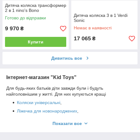
Дитяча коляска трансформер
2 в 1 nino's Bono
Дитяча коляска 3 в 1 Verdi
Готово до відправки
Sonic
9 970
Немає в наявності
₴
17 065
₴
Купити
Дивитись все
Інтернет-магазин "Kid Toys"
Для будь-яких батьків діти завжди були і будуть
найголовнішим у житті. Для них купуються кращі
Коляски універсальні
,
Ліжечка для новонароджених
,
Стільчики для годування
,
Показати все
Автокрісла
,
Манежі
,