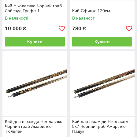
Кий Ніколаєнко Чорний граб
Лайсвуд Графіт 1
Кий Сфинкс 120см
В наявності
В наявності
10 000
780
₴
₴
Купити
Купити
Кий для піраміди Ніколаєнко
Кий для піраміди Ніколаєнко
Чорний граб Амарилло
5х7 Чорний граб Амарілло
Тюльпан
Падук