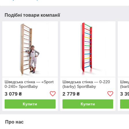
Подібні товари компанії
Шведська стінка — «Sport
Шведська стінка — 0-220
Швед
0-240» SportBaby
(barby) SportBaby
(bar
3 079
2 779
3 3
₴
₴
Купити
Купити
Про нас