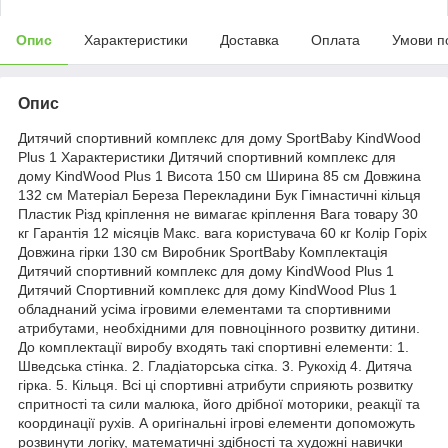
Опис
Характеристики
Доставка
Оплата
Умови п
Опис
Дитячий спортивний комплекс для дому SportBaby KindWood
Plus 1 Характеристики Дитячий спортивний комплекс для
дому KindWood Plus 1 Висота 150 см Ширина 85 см Довжина
132 см Матеріал Береза Перекладини Бук Гімнастичні кільця
Пластик Різд кріплення не вимагає кріплення Вага товару 30
кг Гарантія 12 місяців Макс. вага користувача 60 кг Колір Горіх
Довжина гірки 130 см Виробник SportBaby Комплектація
Дитячий спортивний комплекс для дому KindWood Plus 1
Дитячий Спортивний комплекс для дому KindWood Plus 1
обладнаний усіма ігровими елементами та спортивними
атрибутами, необхідними для повноцінного розвитку дитини.
До комплектації виробу входять такі спортивні елементи: 1.
Шведська стінка. 2. Гладіаторська сітка. 3. Рукохід 4. Дитяча
гірка. 5. Кільця. Всі ці спортивні атрибути сприяють розвитку
спритності та сили малюка, його дрібної моторики, реакції та
координації рухів. А оригінальні ігрові елементи допоможуть
розвинути логіку, математичні здібності та художні навички