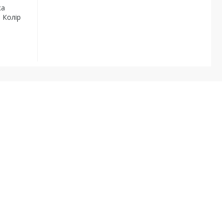
ка
 Колір