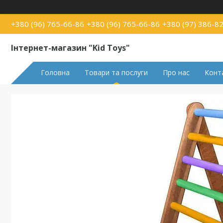
+380 (96) 765-66-86
+380 (96) 765-66-86
+380 (97) 386-8
Інтернет-магазин "Kid Toys"
Головна
Товари та послуги
Про нас
Конт