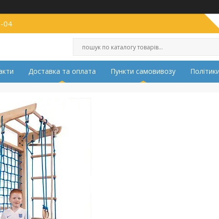
2-04
акти
Доставка та оплата
Пункти самовивозу
Політики