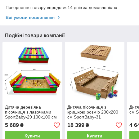
Повернення товару впродовж 14 днів за домовленістю
Всі умови повернення
Подібні товари компанії
Дитяча дерев'яна
Дитяча пісочниця з
Дитя
пісочниця з лавочками
кришкою розмір 200х200
см S
SportBaby-29 100х100 см
см SportBaby-31
5 689
18 399
4 6
₴
₴
Купити
Купити