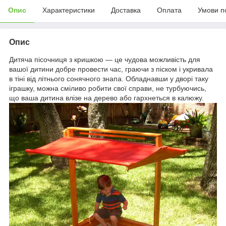
Опис
Характеристики
Доставка
Оплата
Умови п
Опис
Дитяча пісочниця з кришкою — це чудова можливість для
вашої дитини добре провести час, граючи з піском і укривала
в тіні від літнього сонячного знапа. Обладнавши у дворі таку
іграшку, можна сміливо робити свої справи, не турбуючись,
що ваша дитина влізе на дерево або гархнеться в калюжу.