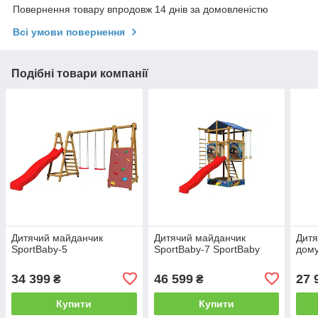
Повернення товару впродовж 14 днів за домовленістю
Всі умови повернення
Подібні товари компанії
Дитячий майданчик
Дитячий майданчик
Дитя
SportBaby-5
SportBaby-7 SportBaby
дому
34 399
46 599
27 
₴
₴
Купити
Купити