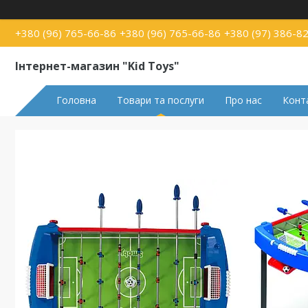
+380 (96) 765-66-86
+380 (96) 765-66-86
+380 (97) 386-8
Інтернет-магазин "Kid Toys"
Головна
Товари та послуги
Про нас
Конт