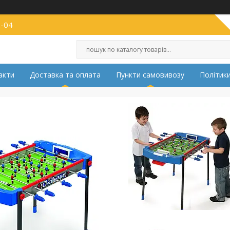
2-04
акти
Доставка та оплата
Пункти самовивозу
Політики