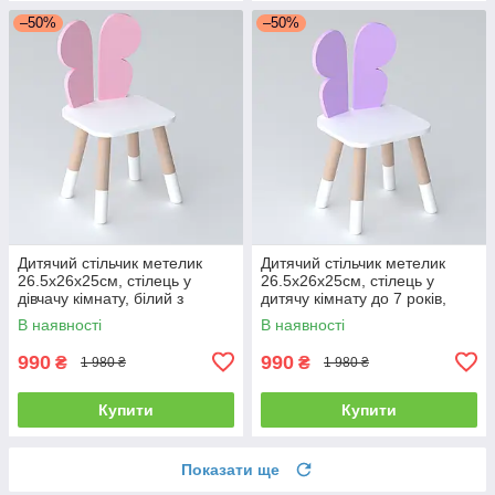
–50%
–50%
Дитячий стільчик метелик
Дитячий стільчик метелик
26.5х26х25см, стілець у
26.5х26х25см, стілець у
дівчачу кімнату, білий з
дитячу кімнату до 7 років,
рожевим
білий з фіолетовим
В наявності
В наявності
990
990
₴
₴
1 980 ₴
1 980 ₴
Купити
Купити
Показати ще