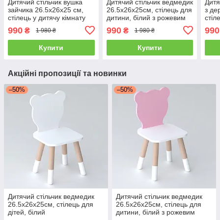
Дитячий стільчик вушка
Дитячий стільчик ведмедик
Дитя
зайчика 26.5х26х25 см,
26.5х26х25см, стілець для
з де
стілець у дитячу кімнату
дитини, білий з рожевим
стіл
до 7 років, білий
з ро
990
990
990
₴
₴
1 980 ₴
1 980 ₴
Купити
Купити
Акційні пропозиції та новинки
–50%
–50%
Дитячий стільчик ведмедик
Дитячий стільчик ведмедик
26.5х26х25см, стілець для
26.5х26х25см, стілець для
дітей, білий
дитини, білий з рожевим