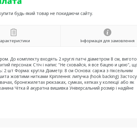
 купити будь-який товар не покидаючи сайту.
арактеристики
Інформація для замовлення
ром. До комплекту входять 2 круглі патчі діаметром 8 см, вигот
вишитий персонаж Стіч і напис "Не сховайся, я все бацею и цюю", щ
сть: 2 шт Форма: кругла Діаметр: 8 см Основа: саржа з піксельним
та жовтими нитками Кріплення: липучка (hook backing) Застосу
ачах, бронежилетах рюкзаках, сумках, кепках у колекції або як
анина Чітка й акуратна вишивка Універсальний розмір і надійне