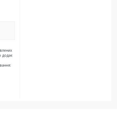
овлених
о додає
вання: