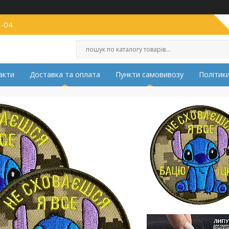
2-04
акти
Доставка та оплата
Пункти самовивозу
Політики