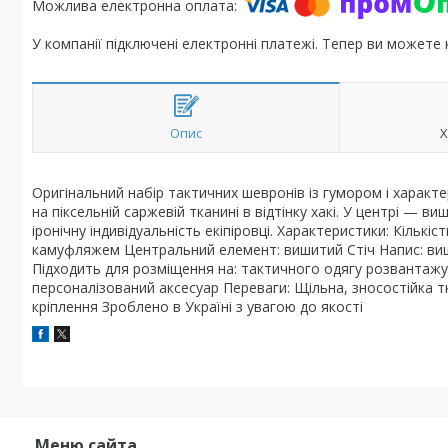
У компанії підключені електронні платежі. Тепер ви можете
Опис
Х
Оригінальний набір тактичних шевронів із гумором і характе
на піксельній саржевій тканині в відтінку хакі. У центрі — 
іронічну індивідуальність екіпіровці. Характеристики: Кількі
камуфляжем Центральний елемент: вишитий Стіч Напис: виши
Підходить для розміщення на: тактичного одягу розвантажув
персоналізований аксесуар Переваги: Щільна, зносостійка тк
кріплення Зроблено в Україні з увагою до якості
Меню сайта