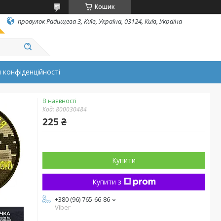
Кошик
провулок Радищева 3, Київ, Україна, 03124, Київ, Україна
 конфіденційності
В наявності
Код:
800030484
225 ₴
Купити
Купити з
+380 (96) 765-66-86
Viber