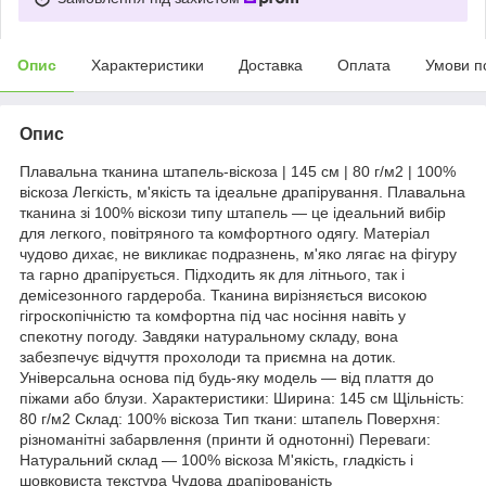
Опис
Характеристики
Доставка
Оплата
Умови п
Опис
Плавальна тканина штапель-віскоза | 145 см | 80 г/м2 | 100%
віскоза Легкість, м'якість та ідеальне драпірування. Плавальна
тканина зі 100% віскози типу штапель — це ідеальний вибір
для легкого, повітряного та комфортного одягу. Матеріал
чудово дихає, не викликає подразнень, м'яко лягає на фігуру
та гарно драпірується. Підходить як для літнього, так і
демісезонного гардероба. Тканина вирізняється високою
гігроскопічністю та комфортна під час носіння навіть у
спекотну погоду. Завдяки натуральному складу, вона
забезпечує відчуття прохолоди та приємна на дотик.
Універсальна основа під будь-яку модель — від плаття до
піжами або блузи. Характеристики: Ширина: 145 см Щільність:
80 г/м2 Склад: 100% віскоза Тип ткани: штапель Поверхня:
різноманітні забарвлення (принти й однотонні) Переваги:
Натуральний склад — 100% віскоза М'якість, гладкість і
шовковиста текстура Чудова драпірованість