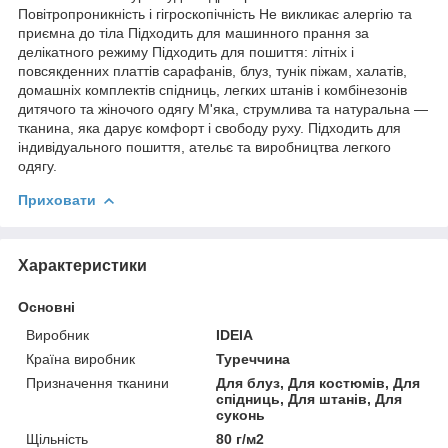
Повітропроникність і гігроскопічність Не викликає алергію та
приємна до тіла Підходить для машинного прання за
делікатного режиму Підходить для пошиття: літніх і
повсякденних платтів сарафанів, блуз, тунік піжам, халатів,
домашніх комплектів спідниць, легких штанів і комбінезонів
дитячого та жіночого одягу М'яка, струмлива та натуральна —
тканина, яка дарує комфорт і свободу руху. Підходить для
індивідуального пошиття, ательє та виробництва легкого
одягу.
Приховати
Характеристики
Основні
Виробник
IDEIA
Країна виробник
Туреччина
Призначення тканини
Для блуз, Для костюмів, Для
спідниць, Для штанів, Для
суконь
Щільність
80 г/м2