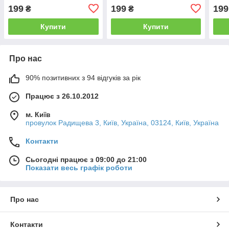
спідниць, штанів,
спідниць, штанів,
спід
199
199
199
₴
₴
комбінезонів, дитячого
комбінезонів, дитячого
комб
одягу гучі
одягу
одяг
Купити
Купити
Про нас
90% позитивних з 94 відгуків за рік
Працює з 26.10.2012
м. Київ
провулок Радищева 3, Київ, Україна, 03124, Київ, Україна
Контакти
Сьогодні працює з 09:00 до 21:00
Показати весь графік роботи
Про нас
Контакти