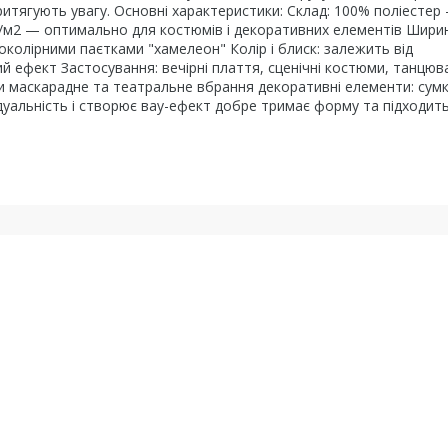
ритягують увагу. Основні характеристики: Склад: 100% поліестер
0 г/м2 — оптимально для костюмів і декоративних елементів Шири
околірними паєтками "хамелеон" Колір і блиск: залежить від
й ефект Застосування: вечірні плаття, сценічні костюми, танцюв
ети маскарадне та театральне вбрання декоративні елементи: сумк
ідуальність і створює вау-ефект добре тримає форму та підходит