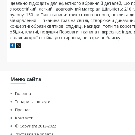
ідеально підходить для ефектного вбрання й деталей, що п
зносостійкий, легкий і довговічний матеріал Щільність: 21
рулону: 130 см Тип тканини: трикотажна основа, покрита дв
забарвлення — тканина грає на світлі, створюючи динамічни
концертні образи святкові спідниці, накидки, топи та корс
обідки, клатчі, подушки Переваги: тканина підкреслює індив
складних кроїв стійка до стирання, не втрачає блиску
Меню сайта
Головна
Товари та послуги
Про нас
Контакти
© Copyright 2013-2022
Доставка та оплата