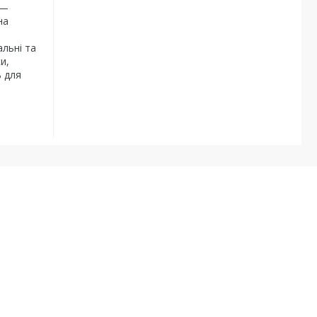
 —
на
альні та
и,
ь для