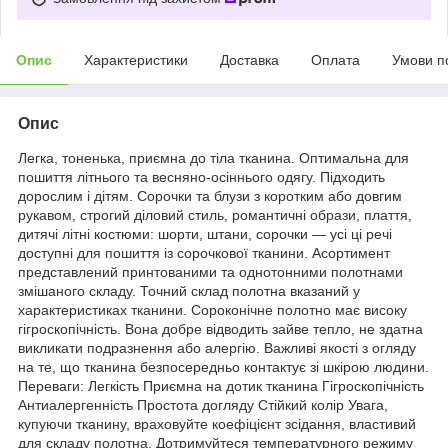
Опис
Характеристики
Доставка
Оплата
Умови п
Опис
Легка, тоненька, приємна до тіла тканина. Оптимальна для
пошиття літнього та весняно-осіннього одягу. Підходить
дорослим і дітям. Сорочки та блузи з коротким або довгим
рукавом, строгий діловий стиль, романтичні образи, плаття,
дитячі літні костюми: шорти, штани, сорочки — усі ці речі
доступні для пошиття із сорочкової тканини. Асортимент
представлений принтованими та однотонними полотнами
змішаного складу. Точний склад полотна вказаний у
характеристиках тканини. Сороконічне полотно має високу
гігроскопічність. Вона добре відводить зайве тепло, не здатна
викликати подразнення або алергію. Важливі якості з огляду
на те, що тканина безпосередньо контактує зі шкірою людини.
Переваги: Легкість Приємна на дотик тканина Гігроскопічність
Антиалергенність Простота догляду Стійкий колір Увага,
купуючи тканину, враховуйте коефіцієнт зсідання, властивий
для складу полотна. Дотримуйтеся температурного режиму