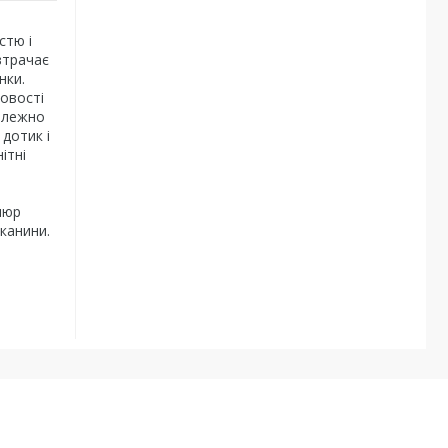
стю і
втрачає
нки.
ловості
залежно
 дотик і
ітні
люр
канини.