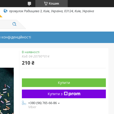
Кошик
провулок Радищева 3, Київ, Україна, 03124, Київ, Україна
 конфіденційності
В наявності
Код:
04-20790*014
210 ₴
Купити
Купити з
+380 (96) 765-66-86
Viber