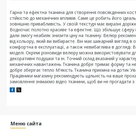
Гарна та ефектна тканина для створення повсякденних костюм
стійкістю до механічних впливів. Саме це робить його ідеа
зовнішню привабливість. У своїй текстурі має виразні доріжки
Водночас полотно красиве та ефектне. Що збільшує сферу йо
дали змогу неабияк знизити ціну на тканину. Велюр рекоме
від кольору, який ви вибираєте. Він має шикарний вигляд в 
комфортна в експлуатації, а також невибаглива в догляді. В
моделі. Окремі різновиди велюру можна використовувати д
декоративні подушки та ін. Точний склад вказаний у характер
механічних навантажень Тканина добре тримає форму та не
добре зберігає тепло М'якість Тканина приємна на дотик Ув
Працівники магазину рекомендують щільність на ваше проха
замовлення знімаємо відео тканини, щоб ви не прогадати з
Меню сайта