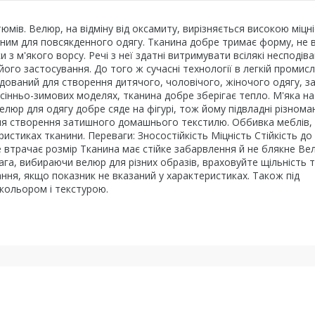
ів. Велюр, на відміну від оксамиту, вирізняється високою міцні
льним для повсякденного одягу. Тканина добре тримає форму, не 
 з м'якого ворсу. Речі з неї здатні витримувати всілякі несподіва
го застосування. До того ж сучасні технології в легкій промис
ндований для створення дитячого, чоловічого, жіночого одягу, 
осінньо-зимових моделях, тканина добре зберігає тепло. М'яка на
елюр для одягу добре сяде на фігурі, тож йому підвладні різноман
ля створення затишного домашнього текстилю. Оббивка меблів,
истиках тканини. Переваги: Зносостійкість Міцність Стійкість до
 втрачає розмір Тканина має стійке забарвлення й не блякне Ве
ага, вибираючи велюр для різних образів, враховуйте щільність т
ння, якщо показник не вказаний у характеристиках. Також під
 кольором і текстурою.