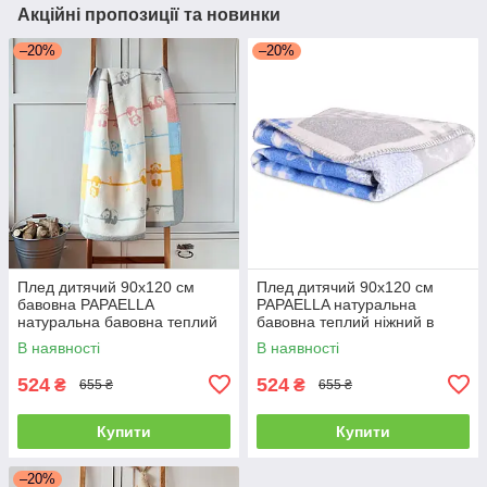
Акційні пропозиції та новинки
–20%
–20%
Плед дитячий 90х120 см
Плед дитячий 90х120 см
бавовна PAPAELLA
PAPAELLA натуральна
натуральна бавовна теплий
бавовна теплий ніжний в
ніжний в ліжечко візочок
ліжечко візочок киця
В наявності
В наявності
панда
524
524
₴
₴
655 ₴
655 ₴
Купити
Купити
–20%