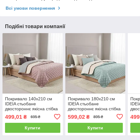
Всі умови повернення
Подібні товари компанії
Покривало 140х210 см
Покривало 180х210 см
Покр
IDEIA стьобане
IDEIA стьобане
IDEI
двостороннє якісна стібка
двостороннє якісна стібка
двос
мікрофібра пудра сіре на
мікрофібра на ліжко,
мікр
499,01
599,02
499
₴
₴
695 ₴
895 ₴
ліжко диван
диван мята сіре
на л
Купити
Купити