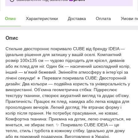
Опис
Характеристики
Доставка
Оплата
Умови п
Опис
Стильне двостороннє покривало CUBE від бренду IDEIA —
ідеальне рішення для затишку у вашій оселі. Компактний
розмір 100x135 см — чудово підходить для крісел, диванів
або як плед для ніг. Один бік — насичений шоколадний колір,
інший — м’який бежевий. Змінюйте атмосферу в інтер’єрі за
лічені секунди! 🔹 Переваги покривала CUBE: Двосторонній
дизайн: Два кольори — подвійна користь та універсальність у
використанні. Об’ємна геометрична стібка: Підкреслює
текстуру тканини, створює акуратний вигляд та додає об'єму.
Практичність: Працює як плед, накидка або легка ковдра для
прохолодних вечорів. Легкий догляд: Не втрачає форму і
колір після прання. Не потребує прасування, не ковзає.
Комфортна тканина: Приємна на дотик, легко очищується, не
мнеться, не збирає пил. ✨ Покривало CUBE IDEIA — це
тепло, стиль і турбота в кожному стібку. Ідеально для дому
або як приємний подарунок. Виготовлено в Україні.