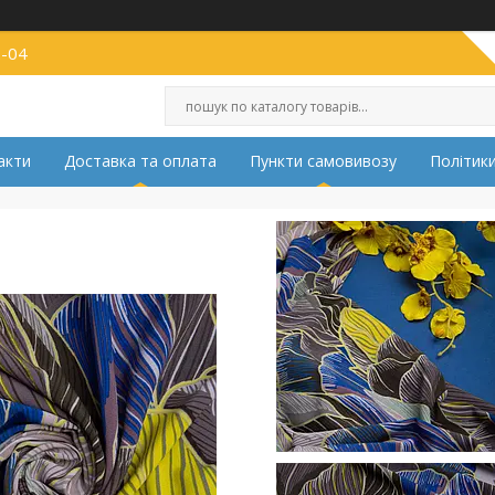
2-04
акти
Доставка та оплата
Пункти самовивозу
Політики