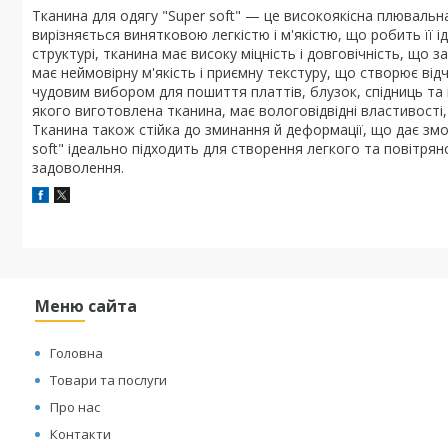
Тканина для одягу "Super soft" — це високоякісна плювальн
вирізняється винятковою легкістю і м'якістю, що робить її 
структурі, тканина має високу міцність і довговічність, що з
має неймовірну м'якість і приємну текстуру, що створює відч
чудовим вибором для пошиття платтів, блузок, спідниць та 
якого виготовлена тканина, має вологовідвідні властивост
Тканина також стійка до зминання й деформації, що дає змог
soft" ідеально підходить для створення легкого та повітря
задоволення.
Меню сайта
Головна
Товари та послуги
Про нас
Контакти