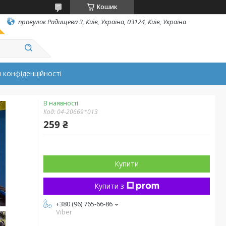
Кошик
провулок Радищева 3, Київ, Україна, 03124, Київ, Україна
 конфіденційності
В наявності
Код:
04-20669*013
259 ₴
Купити
Купити з
+380 (96) 765-66-86
Viber