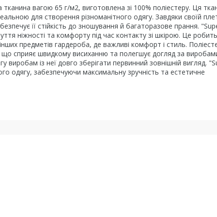
а тканина вагою 65 г/м2, виготовлена зі 100% поліестеру. Ця тка
ідеальною для створення різноманітного одягу. Завдяки своїй пле
абезпечує її стійкість до зношування й багаторазове прання. "Supe
уття ніжності та комфорту під час контакту зі шкірою. Це робить 
інших предметів гардероба, де важливі комфорт і стиль. Поліесте
і, що сприяє швидкому висиханню та полегшує догляд за виробам
у виробам із неї довго зберігати первинний зовнішній вигляд. "S
ного одягу, забезпечуючи максимальну зручність та естетичне