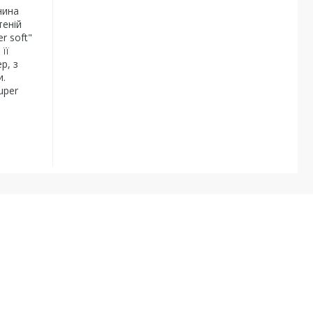
нина
теній
r soft"
її
р, з
и.
uper