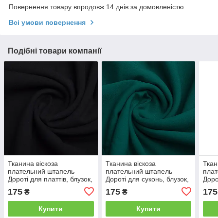
Повернення товару впродовж 14 днів за домовленістю
Всі умови повернення
Подібні товари компанії
Тканина віскоза
Тканина віскоза
Ткан
плательний штапель
плательний штапель
плат
Дороті для платтів, блузок,
Дороті для суконь, блузок,
Доро
спідниць чорна
спідниць т/бірюза
спід
175
175
175
₴
₴
Купити
Купити