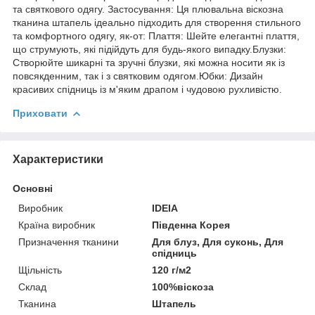
та святкового одягу. Застосування: Ця плювальна віскозна
тканина штапель ідеально підходить для створення стильного
та комфортного одягу, як-от: Плаття: Шейте елегантні плаття,
що струмують, які підійдуть для будь-якого випадку.Блузки:
Створюйте шикарні та зручні блузки, які можна носити як із
повсякденним, так і з святковим одягом.Юбки: Дизайн
красивих спідниць із м'яким драпом і чудовою рухливістю.
Приховати
Характеристики
Основні
Виробник
IDEIA
Країна виробник
Південна Корея
Призначення тканини
Для блуз, Для суконь, Для
спідниць
Щільність
120 г/м2
Склад
100%віскоза
Тканина
Штапель