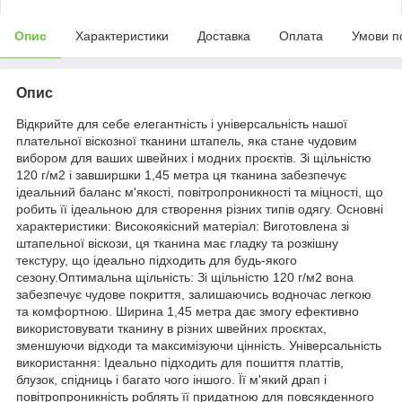
Опис
Характеристики
Доставка
Оплата
Умови п
Опис
Відкрийте для себе елегантність і універсальність нашої
плательної віскозної тканини штапель, яка стане чудовим
вибором для ваших швейних і модних проєктів. Зі щільністю
120 г/м2 і завширшки 1,45 метра ця тканина забезпечує
ідеальний баланс м'якості, повітропроникності та міцності, що
робить її ідеальною для створення різних типів одягу. Основні
характеристики: Високоякісний матеріал: Виготовлена зі
штапельної віскози, ця тканина має гладку та розкішну
текстуру, що ідеально підходить для будь-якого
сезону.Оптимальна щільність: Зі щільністю 120 г/м2 вона
забезпечує чудове покриття, залишаючись водночас легкою
та комфортною. Ширина 1,45 метра дає змогу ефективно
використовувати тканину в різних швейних проєктах,
зменшуючи відходи та максимізуючи цінність. Універсальність
використання: Ідеально підходить для пошиття платтів,
блузок, спідниць і багато чого іншого. Її м'який драп і
повітропроникність роблять її придатною для повсякденного