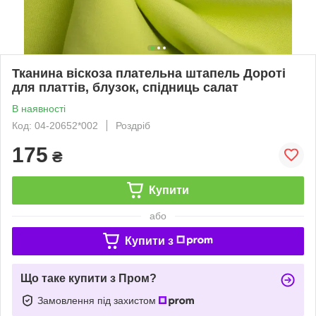
Тканина віскоза плательна штапель Дороті
для платтів, блузок, спідниць салат
В наявності
Код: 04-20652*002
Роздріб
175
₴
Купити
або
Купити з
Що таке купити з Пром?
Замовлення під захистом