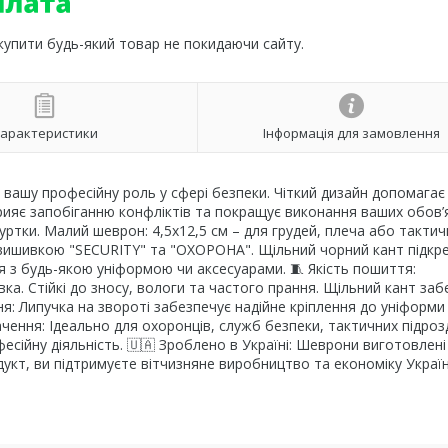
 купити будь-який товар не покидаючи сайту.
арактеристики
Інформація для замовлення
 вашу професійну роль у сфері безпеки. Чіткий дизайн допомагає
ияє запобіганню конфліктів та покращує виконання ваших обов’яз
уртки. Малий шеврон: 4,5х12,5 см – для грудей, плеча або такти
 вишивкою "SECURITY" та "ОХОРОНА". Щільний чорний кант підкр
я з будь-якою уніформою чи аксесуарами. 🧵 Якість пошиття:
ка. Стійкі до зносу, вологи та частого прання. Щільний кант заб
ння: Липучка на звороті забезпечує надійне кріплення до уніформи
чення: Ідеально для охоронців, служб безпеки, тактичних підрозд
фесійну діяльність. 🇺🇦 Зроблено в Україні: Шеврони виготовлені
дукт, ви підтримуєте вітчизняне виробництво та економіку Україн