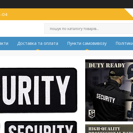
2-04
акти
Доставка та оплата
Пункти самовивозу
Політики