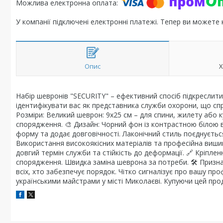
У компанії підключені електронні платежі. Тепер ви можете
Опис
Х
Набір шевронів "SECURITY" – ефективний спосіб підкреслити
ідентифікувати вас як представника служби охорони, що спр
Розміри: Великий шеврон: 9х25 см – для спини, жилету або к
спорядження. 🎨 Дизайн: Чорний фон із контрастною білою
форму та додає довговічності. Лаконічний стиль поєднуєтьс
Використання високоякісних матеріалів та професійна вишив
довгий термін служби та стійкість до деформації. 🔗 Кріпле
спорядження. Швидка заміна шеврона за потреби. 🛠️ Призна
всіх, хто забезпечує порядок. Чітко сигналізує про вашу про
українськими майстрами у місті Миколаєві. Купуючи цей про