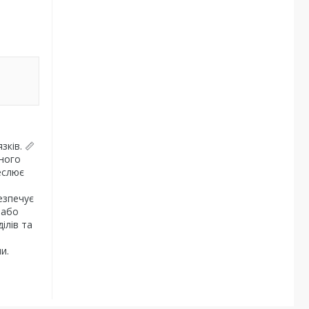
ків. 📏
чного
еслює
езпечує
 або
ілів та
и.