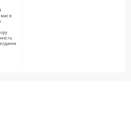
й
 має в
о
і
пору
нність
зсідання