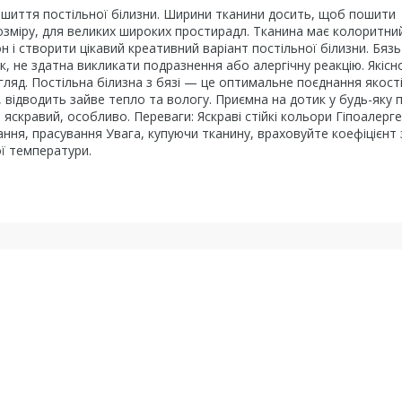
пошиття постільної білизни. Ширини тканини досить, щоб пошити
розміру, для великих широких простирадл. Тканина має колоритни
н і створити цікавий креативний варіант постільної білизни. Бязь
к, не здатна викликати подразнення або алергічну реакцію. Якісн
гляд. Постільна білизна з бязі — це оптимальне поєднання якост
, відводить зайве тепло та вологу. Приємна на дотик у будь-яку 
 яскравий, особливо. Переваги: Яскраві стійкі кольори Гіпоалерге
ання, прасування Увага, купуючи тканину, враховуйте коефіцієнт 
ї температури.