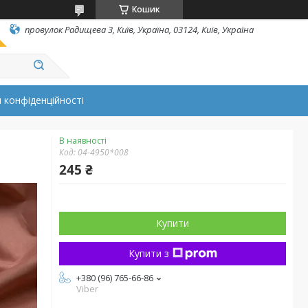
Кошик
провулок Радищева 3, Київ, Україна, 03124, Київ, Україна
 конфіденційності
В наявності
Код:
04-4950*008
245 ₴
Купити
Купити з
+380 (96) 765-66-86
Viber