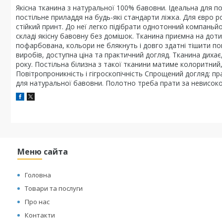
Якісна тканина з натуральної 100% бавовни. Ідеальна для 
постільне приладдя на будь-які стандарти ліжка. Для євро 
стійкий принт. До неї легко підібрати однотонний компаньйо
складі якісну бавовну без домішок. Тканина приємна на доти
пофарбована, кольори не блякнуть і довго здатні тішити по
виробів, доступна ціна та практичний догляд. Тканина дихає
року. Постільна білизна з такої тканини матиме колоритний,
Повітропроникність і гігроскопічність Спрощений догляд: пр
для натуральної бавовни. Полотно треба прати за невисоко
Меню сайта
Головна
Товари та послуги
Про нас
Контакти