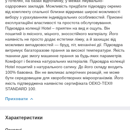
у готелях, на базах відпочинку, у межах лікувально-
оздоровчих закладів. Можливість придбати підковдру окремо
від комплекту спальної білизни відкриває широкі можливості
вибору з урахуванням індивідуальних особливостей. Приємні
експлуатаційні властивості та простота обслуговування.
Підковдра колекції Hotel – приятен на вид и ощупь. Він
пошитий із якісного, міцного, зносостійкого матеріалу. Його
наявність не просто додає естетики ліжку, а й захищає від
можливих випадковостей — бруд, піт, механічні дії. Підковдра
витримує багаторазове прання за високої температури. Якість
тканини дає змогу машинне прання за будь-яких параметрів.
Комфорт і безпека натуральних матеріалів. Підковдра колекції
Hotel пошитий з натурального сатину. До його складу входить
100% бавовна. Він не викликає алергічних реакцій, не може
бути середовищем для хвороботворних мікроорганізмів. Його
якість підтверджена наявністю сертифіката OEKO-TEX®
STANDARD 100.
Приховати
Характеристики
Основні