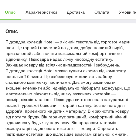
Опис
Характеристики
Доставка
Оплата
Умови п
Опис
Підковдра колекції Hotel — якісний текстиль від торгової марки
Ідея. Це гарний і приємний на дотик, добре пошитий виріб,
призначений забезпечити максимальний комфорт нічного
відпочинку. Підковдра надає ліжку необхідну естетику.
Захищає ковдру від всіляких випадковостей і забруднень.
Підковдра колекції Hotel можна купити окремо від комплекту
постільної білизни. Це забезпечує можливість набору
спального комплекту частинами. Дає змогу замінювати
зношені елементи або індивідуально підбирати аксесуари, що
максимально підходять під низку важливих критеріїв —
розмір, кількість та інші. Підковдра виготовлена з натуральної
якісної турецької бавовни — страйп сатину. Безпечного для
здоров'я, приємного на дотик матеріалу. Він захистить ковдру
від поту та бруду. Він гарантує затишний, комфортний нічний
відпочинок у будь-яку пору року. Він продовжить термін
експлуатації недешевого текстилю — ковдри. Спростить
підтримку естетики, що відповідає вимогам спальної кімнати.