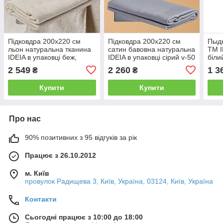
Підковдра 200x220 см
Підковдра 200x220 см
Пыдк
льон натуральна тканина
сатин бавовна натуральна
ТМ I
IDEIA в упаковці беж,
IDEIA в упаковці сірий v-50
біли
лльняна
2 549
2 260
1 3
₴
₴
Купити
Купити
Про нас
90% позитивних з 95 відгуків за рік
Працює з 26.10.2012
м. Київ
провулок Радищева 3, Київ, Україна, 03124, Київ, Україна
Контакти
Сьогодні працює з 10:00 до 18:00