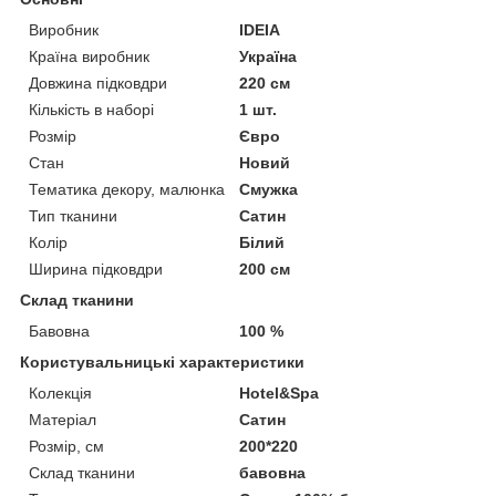
Виробник
IDEIA
Країна виробник
Україна
Довжина підковдри
220 см
Кількість в наборі
1 шт.
Розмір
Євро
Стан
Новий
Тематика декору, малюнка
Смужка
Тип тканини
Сатин
Колір
Білий
Ширина підковдри
200 см
Склад тканини
Бавовна
100 %
Користувальницькі характеристики
Колекція
Hotel&Spa
Матеріал
Сатин
Розмір, см
200*220
Склад тканини
бавовна