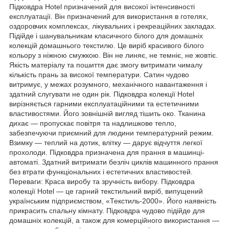
Підковдра Hotel призначений для високої інтенсивності
експлуатації. Він призначений для використання в готелях,
оздоровчих комплексах, лікувальних і рекреаційних закладах.
Підійде і шанувальникам класичного білого для домашніх
колекцій домашнього текстилю. Це виріб красивого білого
кольору з ніжною смужкою. Він не линяє, не темніє, не жовтіє.
Якість матеріалу та пошиття дає змогу витримати чималу
кількість прань за високої температури. Сатин чудово
витримує, у межах розумного, механічного навантаження і
здатний слугувати не один рік. Підковдра колекції Hotel
вирізняється гарними експлуатаційними та естетичними
властивостями. Його зовнішній вигляд тішить око. Тканина
дихає — пропускає повітря та надлишкове тепло,
забезпечуючи приємний для людини температурний режим.
Взимку — теплий на дотик, влітку — дарує відчуття легкої
прохолоди. Підковдра призначена для прання в машинці-
автоматі. Здатний витримати безліч циклів машинного прання
без втрати функціональних і естетичних властивостей.
Переваги: Краса виробу та зручність вибору. Підковдра
колекції Hotel — це гарний текстильний виріб, випущений
українським підприємством, «Текстиль-2000». Його наявність
прикрасить спальну кімнату. Підковдра чудово підійде для
домашніх колекцій, а також для комерційного використання —