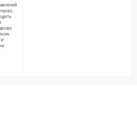
тавлений
еріал,
ходять
и
адково
бкою.
и:
на