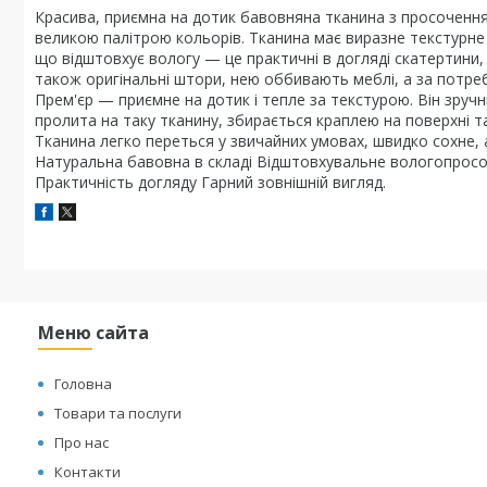
Красива, приємна на дотик бавовняна тканина з просоченн
великою палітрою кольорів. Тканина має виразне текстурне
що відштовхує вологу — це практичні в догляді скатертини, 
також оригінальні штори, нею оббивають меблі, а за потре
Прем'єр — приємне на дотик і тепле за текстурою. Він зручн
пролита на таку тканину, збирається краплею на поверхні т
Тканина легко переться у звичайних умовах, швидко сохне, а
Натуральна бавовна в складі Відштовхувальне вологопросо
Практичність догляду Гарний зовнішній вигляд.
Меню сайта
Головна
Товари та послуги
Про нас
Контакти