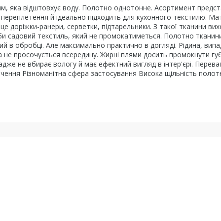
ям, яка відштовхує воду. Полотно однотонне. Асортимент предс
 переплетення й ідеально підходить для кухонного текстилю. Мат
це доріжки-ранери, серветки, підтарельники. З такої тканини ви
би садовий текстиль, який не промокатиметься. Полотно тканин
ий в обробці. Але максимально практично в догляді. Рідина, вип
а не просочується всередину. Жирні плями досить промокнути гу
дже не вбирає вологу й має ефектний вигляд в інтер'єрі. Переваг
чення Різноманітна сфера застосування Висока щільність полот