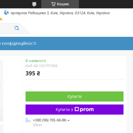
Кошик
провулок Радищева 3, Київ, Україна, 03124, Київ, Україна
 конфіденційності
В наявності
Код:
04-16570*006
395 ₴
Купити
Купити з
+380 (96) 765-66-86
Viber