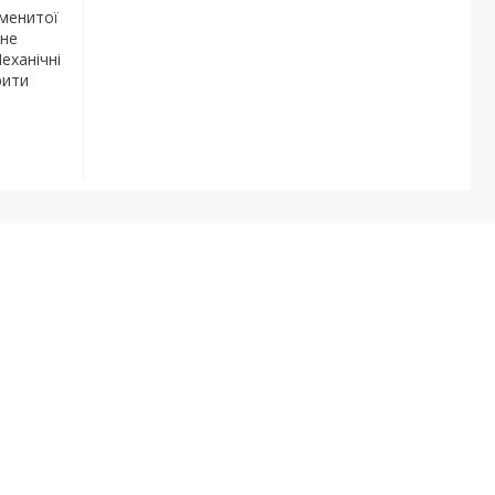
аменитої
рне
еханічні
рити