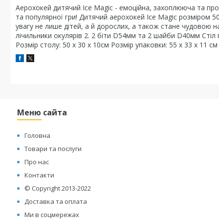
Аерохокей дитячий Ice Magic - емоційна, захоплююча та пр
та популярної гри! Дитячий аерохокей Ice Magic розміром 5
увагу не лише дітей, а й дорослих, а також стане чудовою 
лічильники окулярів 2. 2 біти D54мм та 2 шайби D40мм Стіл
Розмір столу: 50 х 30 х 10см Розмір упаковки: 55 х 33 х 11 см 
Меню сайта
Головна
Товари та послуги
Про нас
Контакти
© Copyright 2013-2022
Доставка та оплата
Ми в соцмережах