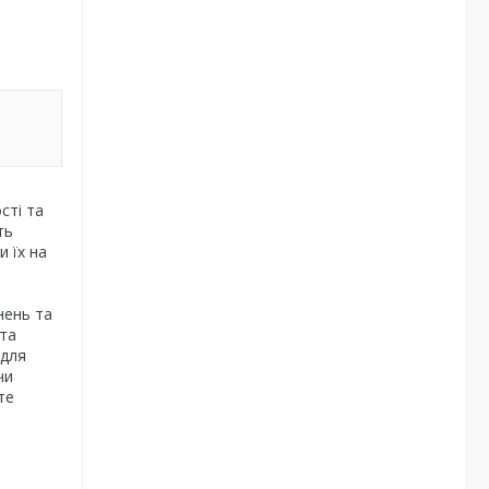
сті та
ть
 їх на
нень та
 та
 для
чи
те