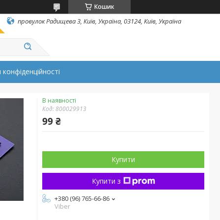
Кошик
провулок Радищева 3, Київ, Україна, 03124, Київ, Україна
 конфіденційності
В наявності
Код:
800029913
99 ₴
Купити
Купити з
+380 (96) 765-66-86
Viber