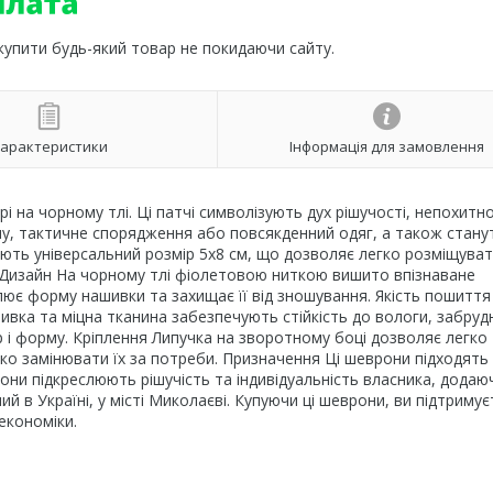
 купити будь-який товар не покидаючи сайту.
арактеристики
Інформація для замовлення
 на чорному тлі. Ці патчі символізують дух рішучості, непохитно
у, тактичне спорядження або повсякденний одяг, а також стану
ть універсальний розмір 5х8 см, що дозволяє легко розміщувати
. Дизайн На чорному тлі фіолетовою ниткою вишито впізнаване
ює форму нашивки та захищає її від зношування. Якість пошиття
ивка та міцна тканина забезпечують стійкість до вологи, забруд
р і форму. Кріплення Липучка на зворотному боці дозволяє легко
дко замінювати їх за потреби. Призначення Ці шеврони підходять
Вони підкреслюють рішучість та індивідуальність власника, додаю
ий в Україні, у місті Миколаєві. Купуючи ці шеврони, ви підтримує
економіки.