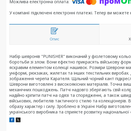
У компанії підключені електронні платежі. Тепер ви можете
Опис
Х
Набір шевронів "PUNISHER" виконаний у фіолетовому кольорі
боротьби зі злом. Вони ефектно прикрасять військову форм
яскравим елементом колекції нашивок. Розміри Шеврони маю
уніформі, рюкзаках, жилетах та інших текстильних виробах
зображення черепа Карателя. Щільний чорний кант підкресл
Шеврони виготовлені з високоякісних матеріалів. Точна виш
механічних пошкоджень. Патчі надовго зберігають свій колі
надійно кріпити патчі на одязі та спорядженні, а також шви
військових, любителів тактичного стилю та колекціонерів. 
образу характер і силу. Зроблено в Україні Набір виготовлен
українського виробника та сприяєте розвитку національної 