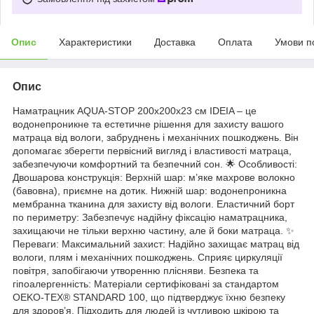
Опис
Характеристики
Доставка
Оплата
Умови п
Опис
Наматрацник AQUA-STOP 200х200х23 см IDEIA – це
водонепроникне та естетичне рішення для захисту вашого
матраца від вологи, забруднень і механічних пошкоджень. Він
допомагає зберегти первісний вигляд і властивості матраца,
забезпечуючи комфортний та безпечний сон. 🌟 Особливості:
Двошарова конструкція: Верхній шар: м’яке махрове волокно
(бавовна), приємне на дотик. Нижній шар: водонепроникна
мембранна тканина для захисту від вологи. Еластичний борт
по периметру: Забезпечує надійну фіксацію наматрацника,
захищаючи не тільки верхню частину, але й боки матраца. ✨
Переваги: Максимальний захист: Надійно захищає матрац від
вологи, плям і механічних пошкоджень. Сприяє циркуляції
повітря, запобігаючи утворенню плісняви. Безпека та
гіпоалергенність: Матеріали сертифіковані за стандартом
OEKO-TEX® STANDARD 100, що підтверджує їхню безпеку
для здоров’я. Підходить для людей із чутливою шкірою та