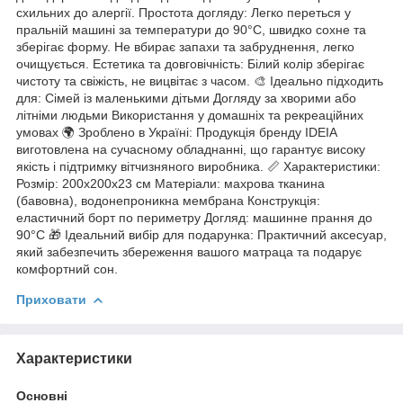
схильних до алергії. Простота догляду: Легко переться у
пральній машині за температури до 90°C, швидко сохне та
зберігає форму. Не вбирає запахи та забруднення, легко
очищується. Естетика та довговічність: Білий колір зберігає
чистоту та свіжість, не вицвітає з часом. 🎨 Ідеально підходить
для: Сімей із маленькими дітьми Догляду за хворими або
літніми людьми Використання у домашніх та рекреаційних
умовах 🌍 Зроблено в Україні: Продукція бренду IDEIA
виготовлена на сучасному обладнанні, що гарантує високу
якість і підтримку вітчизняного виробника. 📏 Характеристики:
Розмір: 200х200х23 см Матеріали: махрова тканина
(бавовна), водонепроникна мембрана Конструкція:
еластичний борт по периметру Догляд: машинне прання до
90°C 🎁 Ідеальний вибір для подарунка: Практичний аксесуар,
який забезпечить збереження вашого матраца та подарує
комфортний сон.
Приховати
Характеристики
Основні