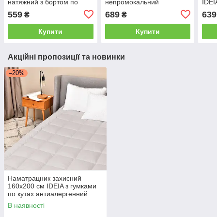
натяжний з бортом по
непромокальний
IDEI
периметру, захисний
натяжний з гумкою
по п
559
689
639
₴
₴
непромокальний
антиалергенний білий
неп
Купити
Купити
Акційні пропозиції та новинки
–20%
Наматрацник захисний
160x200 см IDEIA з гумками
по кутах антиалергенний
супер щільний сірий
В наявності