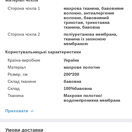
Сторона чохла 1
махрова тканина, бавовняне
волокно, антиалергенне
волокно, бавовняний
трикотаж, трикотажна
тканина, бавовна
Сторона чохла 2
поліуретанова мембрана,
тканина із захисною
мембраною
Користувальницькі характеристики
Країна-виробник
Україна
Матеріал
махрове полотно
Розмір, см
200*200
Склад тканини
бавовна
Склад
100%бавовна
Тканина
Махрове полотно/
водонепроникна мембрана
Приховати
Умови доставки