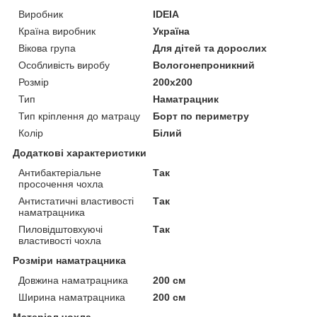
Виробник
IDEIA
Країна виробник
Україна
Вікова група
Для дітей та дорослих
Особливість виробу
Вологонепроникний
Розмір
200x200
Тип
Наматрацник
Тип кріплення до матрацу
Борт по периметру
Колір
Білий
Додаткові характеристики
Антибактеріальне
Так
просочення чохла
Антистатичні властивості
Так
наматрацника
Пиловідштовхуючі
Так
властивості чохла
Розміри наматрацника
Довжина наматрацника
200 см
Ширина наматрацника
200 см
Матеріал чохла