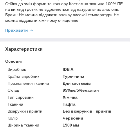
Стійка до змін форми та кольору Костюмна тканина 100% ПЕ
на вигляд і дотик не відрізняється від натуральних аналогів.
Браки: Не можна піддавати впливу високої температури Не
можна піддавати хімічному очищенню
Приховати
Характеристики
Основні
Виробник
IDEIA
Країна виробник
Туреччина
Призначення тканини
Для костюмів
Склад
95%пе/5%еластан
Тип сировини
Хімічна
Тканина
Тафта
Візерунки і принти
Без візерунків і принтів
Колір
Червоний
Ширина тканини
1500 мм