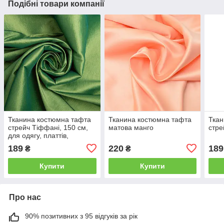
Подібні товари компанії
Тканина костюмна тафта
Тканина костюмна тафта
Ткан
стрейч Тіффані, 150 см,
матова манго
стре
для одягу, платтів,
костюмів, спідниць олива
189
220
189
₴
₴
Купити
Купити
Про нас
90% позитивних з 95 відгуків за рік