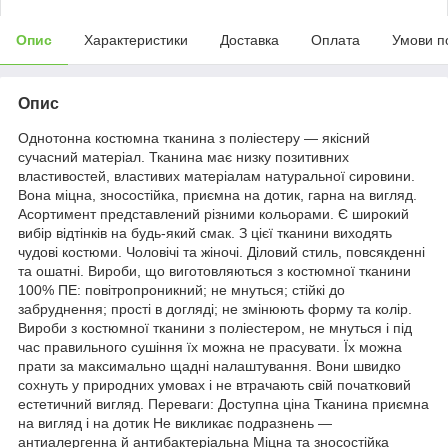
Опис
Характеристики
Доставка
Оплата
Умови п
Опис
Однотонна костюмна тканина з поліестеру — якісний
сучасний матеріал. Тканина має низку позитивних
властивостей, властивих матеріалам натуральної сировини.
Вона міцна, зносостійка, приємна на дотик, гарна на вигляд.
Асортимент представлений різними кольорами. Є широкий
вибір відтінків на будь-який смак. З цієї тканини виходять
чудові костюми. Чоловічі та жіночі. Діловий стиль, повсякденні
та ошатні. Вироби, що виготовляються з костюмної тканини
100% ПЕ: повітропроникний; не мнуться; стійкі до
забруднення; прості в догляді; не змінюють форму та колір.
Вироби з костюмної тканини з поліестером, не мнуться і під
час правильного сушіння їх можна не прасувати. Їх можна
прати за максимально щадні налаштування. Вони швидко
сохнуть у природних умовах і не втрачають свій початковий
естетичний вигляд. Переваги: Доступна ціна Тканина приємна
на вигляд і на дотик Не викликає подразнень —
антиалергенна й антибактеріальна Міцна та зносостійка