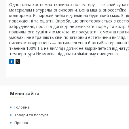
Однотонна костюмна тканина з поліестеру — якісний сучасн
матеріалам натуральної сировини. Вона міцна, зносостійка,
кольорами. Є широкий вибір відтінків на будь-який смак. З ці
повсякденні та ошатні. Вироби, що виготовляються з костюм
забруднення; прості в догляді; не змінюють форму та колір. 
правильного сушіння їх можна не прасувати. Їх можна прат
умовах і не втрачають свій початковий естетичний вигляд. 
викликає подразнень — антиалергенна й антибактеріальна 
тканина 100% ПЕ на вигляд і дотик не відрізняється від нат
температури Не можна піддавати хімічному очищенню
Меню сайта
Головна
Товари та послуги
Про нас