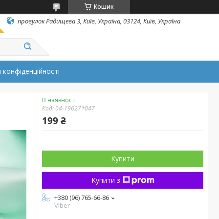
Кошик
провулок Радищева 3, Київ, Україна, 03124, Київ, Україна
 конфіденційності
В наявності
Код:
04-19627*047
199 ₴
Купити
Купити з
+380 (96) 765-66-86
Viber