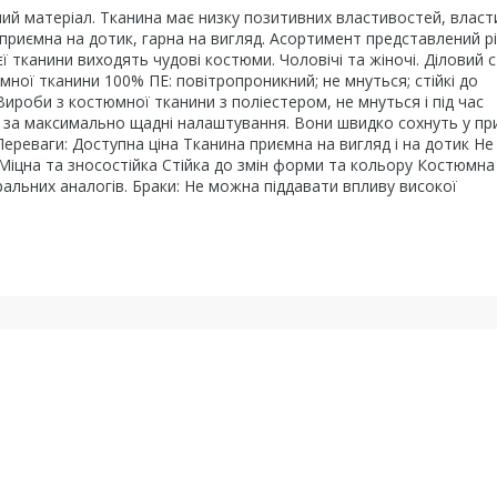
ий матеріал. Тканина має низку позитивних властивостей, власт
 приємна на дотик, гарна на вигляд. Асортимент представлений р
єї тканини виходять чудові костюми. Чоловічі та жіночі. Діловий 
ної тканини 100% ПЕ: повітропроникний; не мнуться; стійкі до
Вироби з костюмної тканини з поліестером, не мнуться і під час
и за максимально щадні налаштування. Вони швидко сохнуть у п
Переваги: Доступна ціна Тканина приємна на вигляд і на дотик Не
Міцна та зносостійка Стійка до змін форми та кольору Костюмна
уральних аналогів. Браки: Не можна піддавати впливу високої