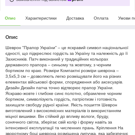
Опис
Характеристики
Доставка
Оплата
Умови п
Опис
Шеврон "Прапор України" – це яскравий символ національної
єдності, що підкреслює гордість за Україну та належність до її
Захисників. Патч виконаний у традиційних кольорах
державного прапора – синьому та жовтому, з чорним
бортиком по краю. Розміри Компактні розміри шеврона –
3,5х5,3 см – дозволяють легко розміщувати його на різних
елементах військової форми, спорядження або аксесуарів.
Дизайн Дизайн патча точно відтворює прапор України.
Яскраво-жовте і глибоке синє полотно, обрамлене чорним
бортиком, символізують гордість, патріотизм і готовність
захищати свободу рідної країни. Якість пошиття Шеврон
виготовлений з високоякісних матеріалів із використанням
міцної вишивки. Він стійкий до впливу вологи, бруду,
сонячного світла, зберігає свій колір і форму навіть за
інтенсивної експлуатації та численних прань. Кріплення На
зворотному боці шеврона розміщена липучка, яка забезпечує