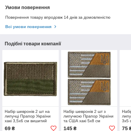
Умови повернення
Повернення товару впродовж 14 днів за домовленістю
Всі умови повернення
Подібні товари компанії
Набір шевронів 2 шт на
Набір шевронів 2 шт з
Набі
липучці Прапор України
липучкою Прапор України
липу
хакі 3,5х6 см вишитий
та США хакі 5х8 см
3х5 
патч нашивка
вишитий патч нашивка
наш
69
145
75
₴
₴
Україна та Америка