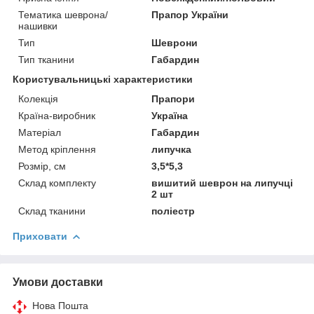
Тематика шеврона/
Прапор України
нашивки
Тип
Шеврони
Тип тканини
Габардин
Користувальницькі характеристики
Колекція
Прапори
Країна-виробник
Україна
Матеріал
Габардин
Метод кріплення
липучка
Розмір, см
3,5*5,3
Склад комплекту
вишитий шеврон на липучці
2 шт
Склад тканини
поліестр
Приховати
Умови доставки
Нова Пошта