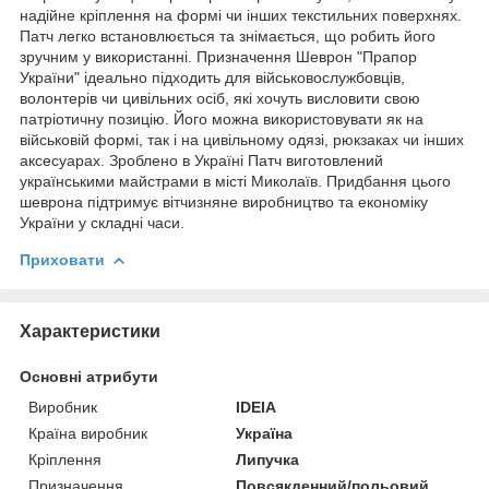
надійне кріплення на формі чи інших текстильних поверхнях.
Патч легко встановлюється та знімається, що робить його
зручним у використанні. Призначення Шеврон "Прапор
України" ідеально підходить для військовослужбовців,
волонтерів чи цивільних осіб, які хочуть висловити свою
патріотичну позицію. Його можна використовувати як на
військовій формі, так і на цивільному одязі, рюкзаках чи інших
аксесуарах. Зроблено в Україні Патч виготовлений
українськими майстрами в місті Миколаїв. Придбання цього
шеврона підтримує вітчизняне виробництво та економіку
України у складні часи.
Приховати
Характеристики
Основні атрибути
Виробник
IDEIA
Країна виробник
Україна
Кріплення
Липучка
Призначення
Повсякденний/польовий