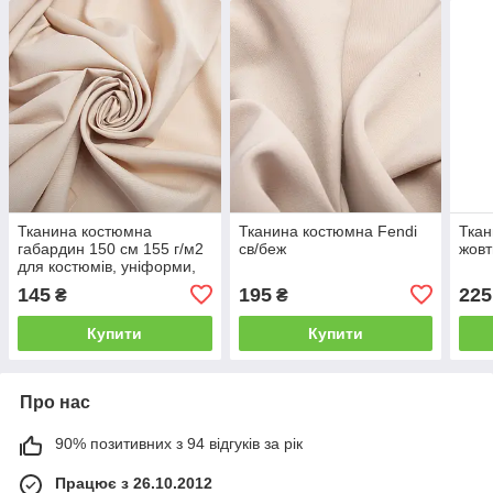
Тканина костюмна
Тканина костюмна Fendi
Ткан
габардин 150 см 155 г/м2
св/беж
жовт
для костюмів, уніформи,
штанів, спідниць, жакетів,
145
195
225
₴
₴
платтів, декору беж
Купити
Купити
Про нас
90% позитивних з 94 відгуків за рік
Працює з 26.10.2012