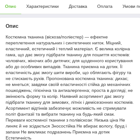
Опис
Характеристики
Доставка
Оплата
Умови п
Опис
Костюмна тканина (віскоза/поліестер) — ефектне
переплетення натуральних і синтетичних ниток. Міцний,
еластичний, естетичний і теплий матеріал. Є велика колірна
гама, що дає змогу підібрати тканину для пошиття костюмів:
чоловічих, жіночих або дитячих; для щоденного користування
або до особливих випадків. Тканина приємна на дотик. Її
еластичність дає змогу шити вироби, що облягають фігуру та
не стискають рухів. Пропонована костюмна тканина: дихає;
не мнеться; завдяки своїй еластичності стійка до механічних
пошкоджень; гігієнічна та антиалергенна; проста в догляді; не
змінюють форму та колір. Наявний асортимент дає змогу
підібрати тканину для зимових, літніх і демісезонних костюмів.
Асортимент відтінків забезпечує можливість не стримувати
політ фантазії та вибрати тканину на будь-який смак.
Переваги костюмної тканини з полівіскози: Низька ціна Не
линяє й не зсідається Зносостійка Не вбирає вологу, бруд і
запахи Не викликає подразнень Приємна на дотик
Естетичність