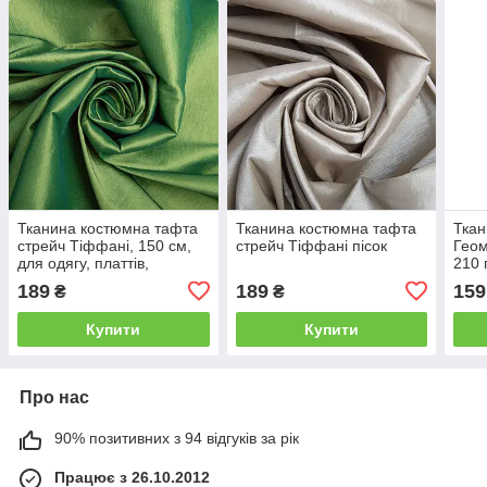
Тканина костюмна тафта
Тканина костюмна тафта
Ткан
стрейч Тіффані, 150 см,
стрейч Тіффані пісок
Геом
для одягу, платтів,
210 
костюмів, спідниць олива
плат
189
189
159
₴
₴
Купити
Купити
Про нас
90% позитивних з 94 відгуків за рік
Працює з 26.10.2012