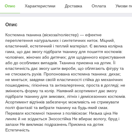
Опис
Характеристики
Доставка
Оплата
Умови п
Опис
Костюмна тканина (віскоза/поліестер) — ефектне
переплетення натуральних і синтетичних ниток. Міцний,
еластичний, естетичний і теплий матеріал. Є велика колірна
гама, що дає змогу підібрати тканину для пошиття костюмів:
чоловічих, жіночих або дитячих; для щоденного користування
або до особливих випадків. Тканина приємна на дотик. Її
еластичність дає змогу шити вироби, що облягають фігуру та
не стискають рухів. Пропонована костюмна тканина: дихає;
не мнеться; завдяки своїй еластичності стійка до механічних
пошкоджень; гігієнічна та антиалергенна; проста в догляді; не
змінюють форму та колір. Наявний асортимент дає змогу
підібрати тканину для зимових, літніх і демісезонних костюмів.
Асортимент відтінків забезпечує можливість не стримувати
політ фантазії та вибрати тканину на будь-який смак.
Переваги костюмної тканини з полівіскози: Низька ціна Не
линяє й не зсідається Зносостійка Не вбирає вологу, бруд і
запахи Не викликає подразнень Приємна на дотик
Естетичність