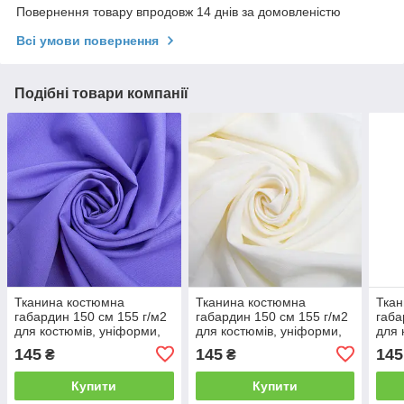
Повернення товару впродовж 14 днів за домовленістю
Всі умови повернення
Подібні товари компанії
Тканина костюмна
Тканина костюмна
Ткан
габардин 150 см 155 г/м2
габардин 150 см 155 г/м2
габа
для костюмів, уніформи,
для костюмів, уніформи,
для 
брюк, спідниць, жакетів,
брюк, спідниць, жакетів,
брюк
145
145
145
₴
₴
суконь, декору бузок
суконь, декору ваніль
суко
Купити
Купити