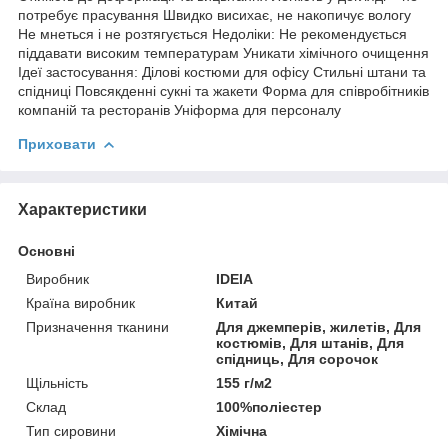
потребує прасування Швидко висихає, не накопичує вологу
Не мнеться і не розтягується Недоліки: Не рекомендується
піддавати високим температурам Уникати хімічного очищення
Ідеї застосування: Ділові костюми для офісу Стильні штани та
спідниці Повсякденні сукні та жакети Форма для співробітників
компаній та ресторанів Уніформа для персоналу
Приховати
Характеристики
Основні
Виробник
IDEIA
Країна виробник
Китай
Призначення тканини
Для джемперів, жилетів, Для
костюмів, Для штанів, Для
спідниць, Для сорочок
Щільність
155 г/м2
Склад
100%поліестер
Тип сировини
Хімічна