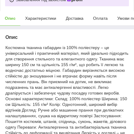
Опис
Характеристики
Доставка
Оплата
Умови п
Опис
Костюмна тканина габардин із 100% поліестеру – це
універсальний і практичний матеріал, який ідеально підходить
для створення стильного та елегантного одягу. Тканина має
ширину 150 см та щільність 155 г/м², що робить її легкою та
водночас достатньо міцною. Габардин вирізняється високою
стійкістю до зношування і не втрачає форму навіть після
численних прань. Він приємний на дотик, не викликає
подразнень та має антиалергенні властивості. Легко
драпірується і забезпечує чудову посадку готових виробів.
Основні характеристики: Склад: 100% поліестер Ширина: 150
см Щільність: 155 г/м² Колір: Однотонний, широкий вибір
відтінків Догляд: Ручне або машинне прання при делікатних
налаштуваннях, сушка на відкритому повітрі Застосування:
Пошиття костюмів, штанів, спідниць, суконь, жакетів, ділового
одягу Переваги: Антиалергенна та антибактеріальна тканина
Стійкість до деформації та вицвітання Легкість у догляді – не