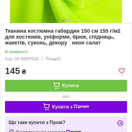
Тканина костюмна габардин 150 см 155 г/м2
для костюмів, уніформи, брюк, спідниць,
жакетів, суконь, декору неон салат
В наявності
Код: 04-8083*026
Роздріб
145
₴
Купити
або
Купити з
Що таке купити з Пром?
Замовлення під захистом