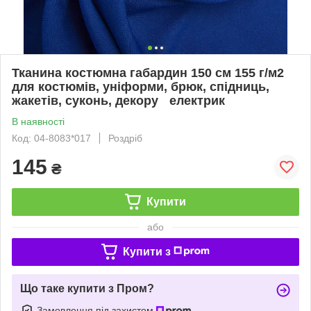
Тканина костюмна габардин 150 см 155 г/м2
для костюмів, уніформи, брюк, спідниць,
жакетів, суконь, декору електрик
В наявності
Код: 04-8083*017
Роздріб
145
₴
Купити
або
Купити з
Що таке купити з Пром?
Замовлення під захистом