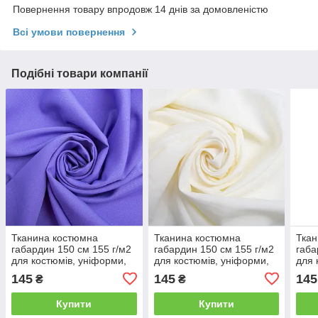
Повернення товару впродовж 14 днів за домовленістю
Всі умови повернення
Подібні товари компанії
Тканина костюмна
Тканина костюмна
Ткан
габардин 150 см 155 г/м2
габардин 150 см 155 г/м2
габа
для костюмів, уніформи,
для костюмів, уніформи,
для 
брюк, спідниць, жакетів,
брюк, спідниць, жакетів,
брюк
145
145
145
₴
₴
суконь, декору бузок
суконь, декору ваніль
суко
Купити
Купити