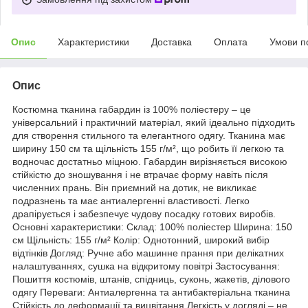
Опис
Характеристики
Доставка
Оплата
Умови п
Опис
Костюмна тканина габардин із 100% поліестеру – це
універсальний і практичний матеріал, який ідеально підходить
для створення стильного та елегантного одягу. Тканина має
ширину 150 см та щільність 155 г/м², що робить її легкою та
водночас достатньо міцною. Габардин вирізняється високою
стійкістю до зношування і не втрачає форму навіть після
численних прань. Він приємний на дотик, не викликає
подразнень та має антиалергенні властивості. Легко
драпірується і забезпечує чудову посадку готових виробів.
Основні характеристики: Склад: 100% поліестер Ширина: 150
см Щільність: 155 г/м² Колір: Однотонний, широкий вибір
відтінків Догляд: Ручне або машинне прання при делікатних
налаштуваннях, сушка на відкритому повітрі Застосування:
Пошиття костюмів, штанів, спідниць, суконь, жакетів, ділового
одягу Переваги: Антиалергенна та антибактеріальна тканина
Стійкість до деформації та вицвітання Легкість у догляді – не