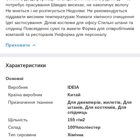
потребує прасування Швидко висихає, не накопичує вологу
Не мнеться і не розтягується Недоліки: Не рекомендується
піддавати високим температурам Уникати хімічного очищення
Ідеї застосування: Ділові костюми для офісу Стильні штани та
спідниці Повсякденні сукні та жакети Форма для співробітників
компаній та ресторанів Уніформа для персоналу
Приховати
Характеристики
Основні
Виробник
IDEIA
Країна виробник
Китай
Призначення тканини
Для джемперів, жилетів, Для
штанів, Для костюмів, Для
спідниць
Щільність
155 г/м2
Склад
100%поліестер
Тип сировини
Хімічна