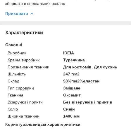
зберігати в спеціальних чохлах.
Приховати
Характеристики
Основні
Виробник
IDEIA
Країна виробник
Туреччина
Призначення тканини
Для костюмів, Для суконь
Щільність
247 г/м2
Склад
98%пе/2%еластан
Тип сировини
Змішане
Тканина
Оксамит
Візерунки і принти
Без візерунків і принтів
Колір
Синій
Ширина тканини
1400 мм
Користувальницькі характеристики