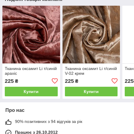
Тканина оксамит Li т/синій
Тканина оксамит Li т/синій
Ткан
арахіс
V-02 крем
225
225
225
₴
₴
Купити
Купити
Про нас
90% позитивних з 94 відгуків за рік
Працює з 26.10.2012