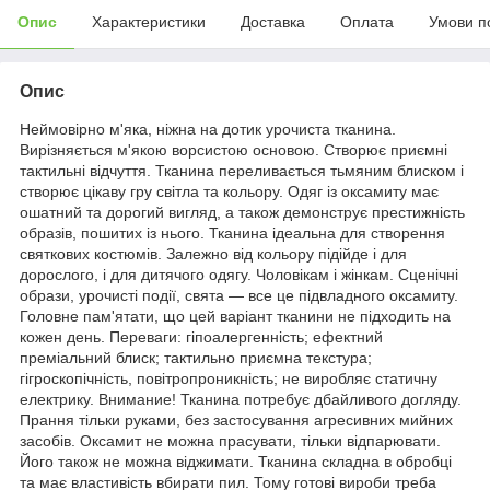
Опис
Характеристики
Доставка
Оплата
Умови п
Опис
Неймовірно м'яка, ніжна на дотик урочиста тканина.
Вирізняється м'якою ворсистою основою. Створює приємні
тактильні відчуття. Тканина переливається тьмяним блиском і
створює цікаву гру світла та кольору. Одяг із оксамиту має
ошатний та дорогий вигляд, а також демонструє престижність
образів, пошитих із нього. Тканина ідеальна для створення
святкових костюмів. Залежно від кольору підійде і для
дорослого, і для дитячого одягу. Чоловікам і жінкам. Сценічні
образи, урочисті події, свята — все це підвладного оксамиту.
Головне пам'ятати, що цей варіант тканини не підходить на
кожен день. Переваги: гіпоалергенність; ефектний
преміальний блиск; тактильно приємна текстура;
гігроскопічність, повітропроникність; не виробляє статичну
електрику. Внимание! Тканина потребує дбайливого догляду.
Прання тільки руками, без застосування агресивних мийних
засобів. Оксамит не можна прасувати, тільки відпарювати.
Його також не можна віджимати. Тканина складна в обробці
та має властивість вбирати пил. Тому готові вироби треба