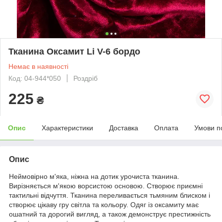
Тканина Оксамит Li V-6 бордо
Немає в наявності
Код: 04-944*050
Роздріб
225
₴
Опис
Характеристики
Доставка
Оплата
Умови п
Опис
Неймовірно м'яка, ніжна на дотик урочиста тканина.
Вирізняється м'якою ворсистою основою. Створює приємні
тактильні відчуття. Тканина переливається тьмяним блиском і
створює цікаву гру світла та кольору. Одяг із оксамиту має
ошатний та дорогий вигляд, а також демонструє престижність