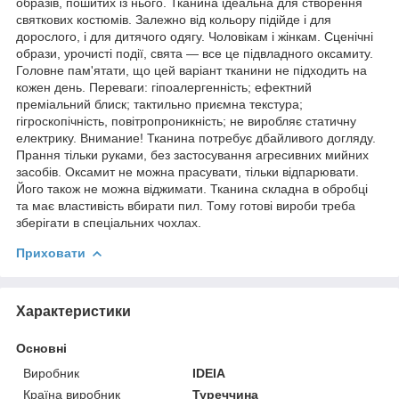
образів, пошитих із нього. Тканина ідеальна для створення
святкових костюмів. Залежно від кольору підійде і для
дорослого, і для дитячого одягу. Чоловікам і жінкам. Сценічні
образи, урочисті події, свята — все це підвладного оксамиту.
Головне пам'ятати, що цей варіант тканини не підходить на
кожен день. Переваги: гіпоалергенність; ефектний
преміальний блиск; тактильно приємна текстура;
гігроскопічність, повітропроникність; не виробляє статичну
електрику. Внимание! Тканина потребує дбайливого догляду.
Прання тільки руками, без застосування агресивних мийних
засобів. Оксамит не можна прасувати, тільки відпарювати.
Його також не можна віджимати. Тканина складна в обробці
та має властивість вбирати пил. Тому готові вироби треба
зберігати в спеціальних чохлах.
Приховати
Характеристики
Основні
Виробник
IDEIA
Країна виробник
Туреччина