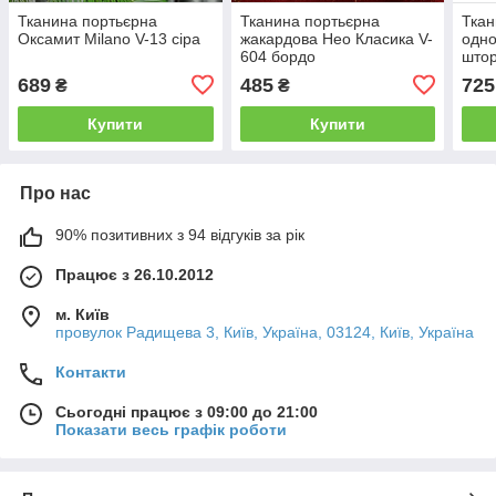
Тканина портьєрна
Тканина портьєрна
Ткан
Оксамит Milano V-13 сіра
жакардова Нео Класика V-
одно
604 бордо
штор
для 
689
485
725
₴
₴
порт
ткан
Купити
Купити
Про нас
90% позитивних з 94 відгуків за рік
Працює з 26.10.2012
м. Київ
провулок Радищева 3, Київ, Україна, 03124, Київ, Україна
Контакти
Сьогодні працює з 09:00 до 21:00
Показати весь графік роботи