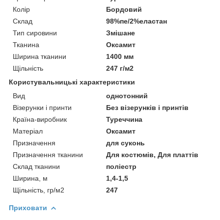
Колір
Бордовий
Склад
98%пе/2%еластан
Тип сировини
Змішане
Тканина
Оксамит
Ширина тканини
1400 мм
Щільність
247 г/м2
Користувальницькі характеристики
Вид
однотонний
Візерунки і принти
Без візерунків і принтів
Країна-виробник
Туреччина
Матеріал
Оксамит
Призначення
для суконь
Призначення тканини
Для костюмів, Для платтів
Склад тканини
поліестр
Ширина, м
1,4-1,5
Щільність, гр/м2
247
Приховати