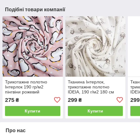
Подібні товари компанії
Трикотажне полотно
Тканина Інтерлок,
Ткан
Інтерлок 190 гр/м2
трикотажне полотно
трик
пінгвіни рожевий
IDEIA, 190 г/м2 180 см
IDEI
бавовна, щільна, м'яка,
баво
275
299
299
₴
₴
натуральна, для піжам,
нату
футболок, пелюшок
фут
Купити
Купити
Про нас