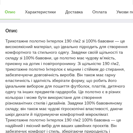
Опис
Характеристики
Доставка
Оплата
Умови п
Опис
Трикотажне полотно Інтерлок 190 г/м2 зі 100% бавовни — це
високоякісний матеріал, що ідеально підходить для створення
комфортного та стильного одягу. Завдяки своїй щільності та
складу зі 100% бавовни, це полотно має чудову м'якість,
приємну на дотик і повітропроникну. Зі щільністю 190 г/м2,
трикотажне полотно Інтерлок є міцним і стійким до стирання,
забезпечуючи довговічність виробів. Він також має гарну
еластичність і здатність зберігати форму, що робить його
ідеальним вибором для пошиття футболок, платтів, дитячого
одягу та інших предметів гардероба. Це полотно є в різних
кольорах і може бути використане для створення
різноманітних стилів і дизайнів. Завдяки 100% бавовняному
складу, він також має чудові гігроскопічні властивості, даючи
шкірі дихати й підтримуючи комфортний мікроклімат.
Трикотажне полотно Інтерлок 190 г/м2 100% бавовна — це
надійний і якісний вибір для ваших швейних проєктів. Він
забезпечує комфорт і стиль, зберігаючи природність і