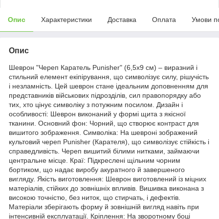
Опис
Характеристики
Доставка
Оплата
Умови п
Опис
Шеврон "Череп Каратель Punisher" (6,5х9 см) – виразний і
стильний елемент екіпірування, що символізує силу, рішучість
і незламність. Цей шеврон стане ідеальним доповненням для
представників військових підрозділів, сил правопорядку або
тих, хто цінує символіку з потужним посилом. Дизайн і
особливості: Шеврон виконаний у формі щита з якісної
тканини. Основний фон: Чорний, що створює контраст для
вишитого зображення. Символіка: На шевроні зображений
культовий череп Punisher (Карателя), що символізує стійкість і
справедливість. Череп вишитий білими нитками, займаючи
центральне місце. Краї: Підкреслені щільним чорним
бортиком, що надає виробу акуратного й завершеного
вигляду. Якість виготовлення: Шеврон виготовлений із міцних
матеріалів, стійких до зовнішніх впливів. Вишивка виконана з
високою точністю, без ниток, що стирчать, і дефектів.
Матеріали зберігають форму й зовнішній вигляд навіть при
інтенсивній експлуатації. Кріплення: На зворотному боці