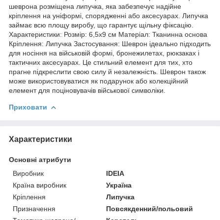
шеврона розміщена липучка, яка забезпечує надійне
кріплення на уніформі, спорядженні або аксесуарах. Липучка
займає всю площу виробу, що гарантує щільну фіксацію.
Характеристики: Розмір: 6,5х9 см Матеріал: Тканинна основа
Кріплення: Липучка Застосування: Шеврон ідеально підходить
для носіння на військовій формі, бронежилетах, рюкзаках і
тактичних аксесуарах. Це стильний елемент для тих, хто
прагне підкреслити свою силу й незалежність. Шеврон також
може використовуватися як подарунок або колекційний
елемент для поціновувачів військової символіки.
Приховати
Характеристики
Основні атрибути
Виробник
IDEIA
Країна виробник
Україна
Кріплення
Липучка
Призначення
Повсякденний/польовий