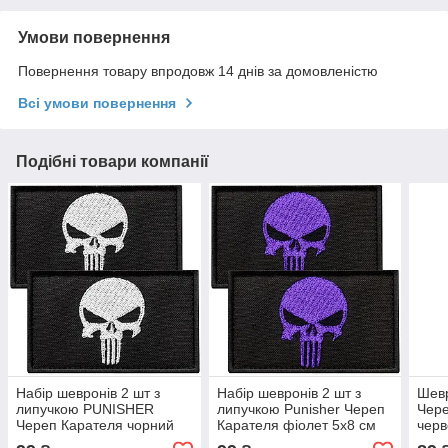
Умови повернення
Повернення товару впродовж 14 днів за домовленістю
Всі умови повернення
Подібні товари компанії
Набір шевронів 2 шт з
Набір шевронів 2 шт з
Шевр
липучкою PUNISHER
липучкою Punisher Череп
Чере
Череп Карателя чорний
Карателя фіолет 5х8 см
черв
5х8 см вишитий патч
вишитий патч нашивка
см в