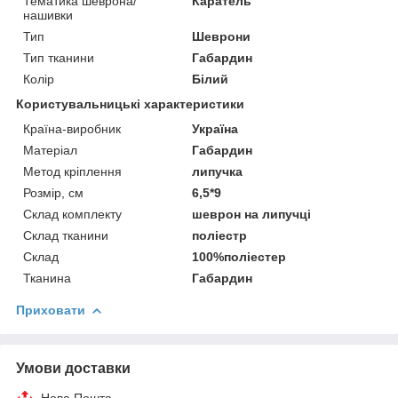
Тематика шеврона/
Каратель
нашивки
Тип
Шеврони
Тип тканини
Габардин
Колір
Білий
Користувальницькі характеристики
Країна-виробник
Україна
Матеріал
Габардин
Метод кріплення
липучка
Розмір, см
6,5*9
Склад комплекту
шеврон на липучці
Склад тканини
поліестр
Склад
100%поліестер
Тканина
Габардин
Приховати
Умови доставки
Нова Пошта