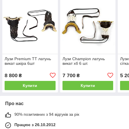
Лузи Premium TT латунь
Лузи Champion латунь
Лузи
викат шкіра 6шт
викат хб 6 шт.
сітка
8 800
7 700
5 2
₴
₴
Купити
Купити
Про нас
90% позитивних з 94 відгуків за рік
Працює з 26.10.2012