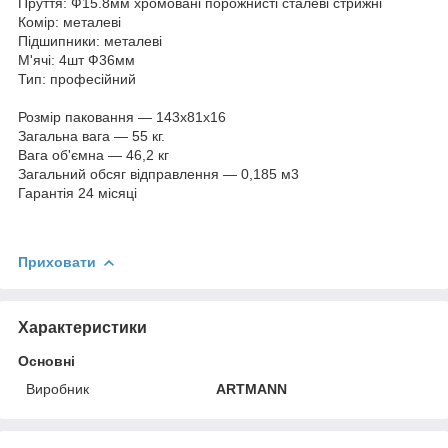
Пруття: Ф15.8мм хромовані порожнисті сталеві стрижні
Комір: металеві
Підшипники: металеві
М'ячі: 4шт Ф36мм
Тип: професійний
Розмір паковання — 143х81х16
Загальна вага — 55 кг.
Вага об'ємна — 46,2 кг
Загальний обсяг відправлення — 0,185 м3
Гарантія 24 місяці
Приховати
Характеристики
Основні
Виробник
ARTMANN