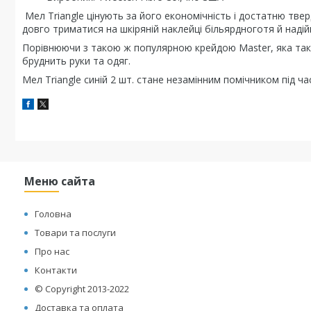
Мел Triangle цінують за його економічність і достатню твер
довго триматися на шкіряній наклейці більярдноготя й надій
Порівнюючи з такою ж популярною крейдою Master, яка тако
бруднить руки та одяг.
Мел Triangle синій 2 шт. стане незамінним помічником під час
Меню сайта
Головна
Товари та послуги
Про нас
Контакти
© Copyright 2013-2022
Доставка та оплата