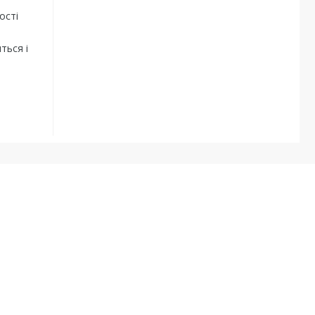
ості
ться і