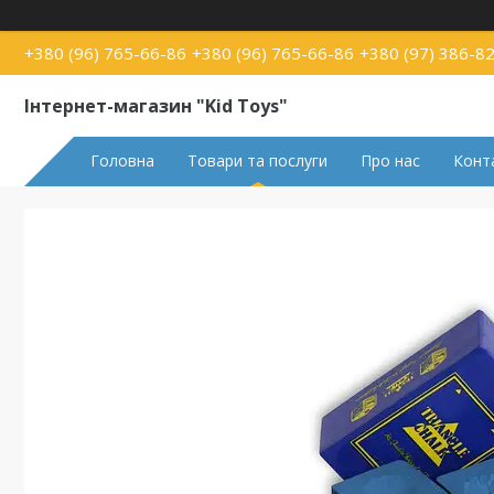
+380 (96) 765-66-86
+380 (96) 765-66-86
+380 (97) 386-8
Інтернет-магазин "Kid Toys"
Головна
Товари та послуги
Про нас
Конт