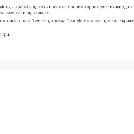
дість, а гравці віддають належне ігровим характеристикам: здатн
но захищати від «кикса».
ж виготовляє Tweeten, крейда Triangle жорсткіша, менше криши
 гри.