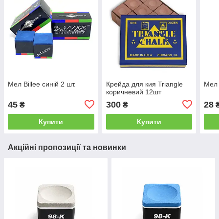
Мел Billee синій 2 шт.
Крейда для кия Triangle
Мел 
коричневий 12шт
45
300
28
₴
₴
Купити
Купити
Акційні пропозиції та новинки