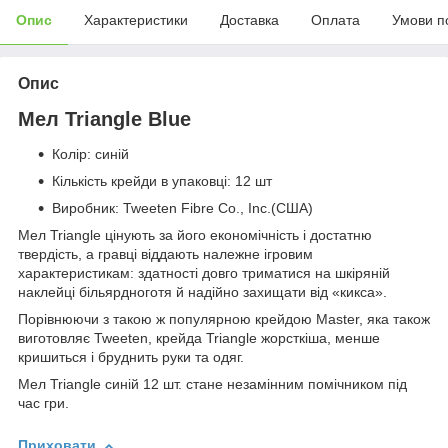
Опис
Характеристики
Доставка
Оплата
Умови п
Опис
Мел Triangle Blue
Колір: синій
Кількість крейди в упаковці: 12 шт
Виробник: Tweeten Fibre Co., Inc.(США)
Мел Triangle цінують за його економічність і достатню
твердість, а гравці віддають належне ігровим
характеристикам: здатності довго триматися на шкіряній
наклейці більярдноготя й надійно захищати від «кикса».
Порівнюючи з такою ж популярною крейдою Master, яка також
виготовляє Tweeten, крейда Triangle жорсткіша, менше
кришиться і бруднить руки та одяг.
Мел Triangle синій 12 шт. стане незамінним помічником під
час гри.
Приховати