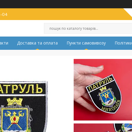
2-04
акти
Доставка та оплата
Пункти самовивозу
Політики