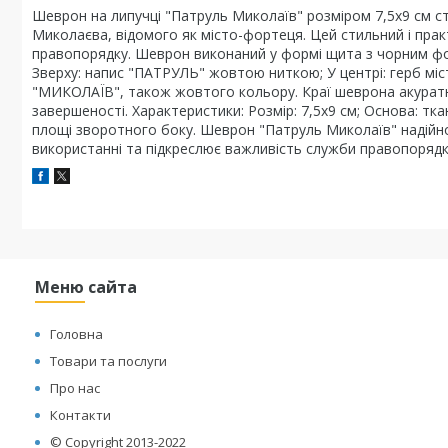
Шеврон на липучці "Патруль Миколаїв" розміром 7,5х9 см с
Миколаєва, відомого як місто-фортеця. Цей стильний і пра
правопорядку. Шеврон виконаний у формі щита з чорним фо
Зверху: напис "ПАТРУЛЬ" жовтою ниткою; У центрі: герб міс
"МИКОЛАЇВ", також жовтого кольору. Краї шеврона акуратн
завершеності. Характеристики: Розмір: 7,5х9 см; Основа: тк
площі зворотного боку. Шеврон "Патруль Миколаїв" надійно
використанні та підкреслює важливість служби правопорядк
Меню сайта
Головна
Товари та послуги
Про нас
Контакти
© Copyright 2013-2022