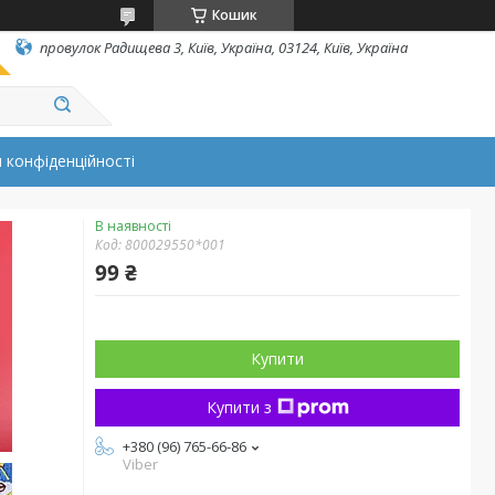
Кошик
провулок Радищева 3, Київ, Україна, 03124, Київ, Україна
 конфіденційності
В наявності
Код:
800029550*001
99 ₴
Купити
Купити з
+380 (96) 765-66-86
Viber