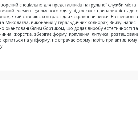
творений спеціально для представників патрульної служби міста
ктичний елемент форменого одягу підкреслює приналежність до 
ном, який створює контраст для яскравої вишивки. На шевроні 
та Миколаєва, виконаний у геральдичних кольорах; Знизу: напис
о окантовані білим бортиком, що додає виробу естетичності та
анинна, жорстка, зберігає форму; Кріплення: липучка, розташована
 кріпиться на уніформу, не втрачає форму навіть при активному
у.