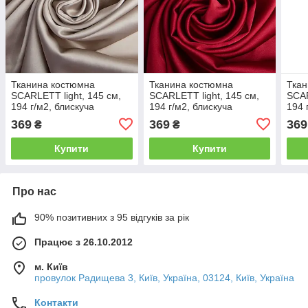
Тканина костюмна
Тканина костюмна
Ткан
SCARLETT light, 145 см,
SCARLETT light, 145 см,
SCAR
194 г/м2, блискуча
194 г/м2, блискуча
194 
тканина, тканина для
тканина, тканина для
ткан
369
369
369
₴
₴
вечірнього плаття,
вечірнього плаття,
вечі
атласна
атласна
атла
Купити
Купити
Про нас
90% позитивних з 95 відгуків за рік
Працює з 26.10.2012
м. Київ
провулок Радищева 3, Київ, Україна, 03124, Київ, Україна
Контакти