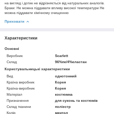
на вигляд і дотик не відрізняється від натуральних аналогів.
Браки: Не можна піддавати впливу високої температури Не
можна піддавати хімічному очищенню
Приховати
Характеристики
Основні
Виробник
Scarlett
Склад
96%пе/4%еластан
Користувальницькі характеристики
Вид
однотонний
Країна виробник
Корея
Країна-виробник
Корея
Матеріал
костюмна
Призначення
для суконь та костюмів
Склад тканини
поліестр
Колір
ментол