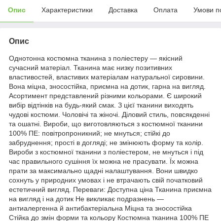
Опис
Характеристики
Доставка
Оплата
Умови п
Опис
Однотонна костюмна тканина з поліестеру — якісний
сучасний матеріал. Тканина має низку позитивних
властивостей, властивих матеріалам натуральної сировини.
Вона міцна, зносостійка, приємна на дотик, гарна на вигляд.
Асортимент представлений різними кольорами. Є широкий
вибір відтінків на будь-який смак. З цієї тканини виходять
чудові костюми. Чоловічі та жіночі. Діловий стиль, повсякденні
та ошатні. Вироби, що виготовляються з костюмної тканини
100% ПЕ: повітропроникний; не мнуться; стійкі до
забруднення; прості в догляді; не змінюють форму та колір.
Вироби з костюмної тканини з поліестером, не мнуться і під
час правильного сушіння їх можна не прасувати. Їх можна
прати за максимально щадні налаштування. Вони швидко
сохнуть у природних умовах і не втрачають свій початковий
естетичний вигляд. Переваги: Доступна ціна Тканина приємна
на вигляд і на дотик Не викликає подразнень —
антиалергенна й антибактеріальна Міцна та зносостійка
Стійка до змін форми та кольору Костюмна тканина 100% ПЕ