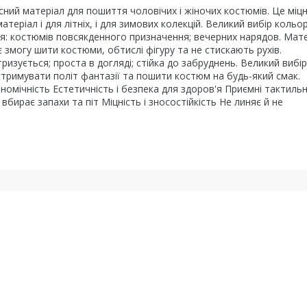
сний матеріал для пошиття чоловічих і жіночих костюмів. Це міцн
еріал і для літніх, і для зимових колекцій. Великий вибір кольорі
 для: костюмів повсякденного призначення; вечерних нарядов. Мат
 змогу шити костюми, обтислі фігуру та не стискають рухів.
изується; проста в догляді; стійка до забруднень. Великий вибір
 стримувати політ фантазії та пошити костюм на будь-який смак.
номічність Естетичність і безпека для здоров'я Приємні тактильн
бирає запахи та піт Міцність і зносостійкість Не линяє й не