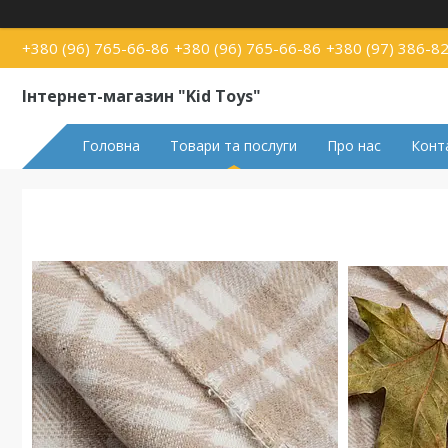
+380 (96) 765-66-86
+380 (96) 765-66-86
+380 (97) 386-8
Інтернет-магазин "Kid Toys"
Головна
Товари та послуги
Про нас
Конт