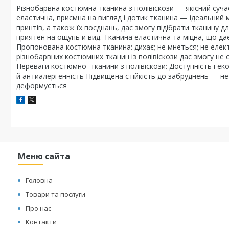
Різнобарвна костюмна тканина з полівіскози — якісний суча
еластична, приємна на вигляд і дотик тканина — ідеальний мат
принтів, а також їх поєднань, дає змогу підібрати тканину
приятен на ощупь и вид. Тканина еластична та міцна, що дає
Пропонована костюмна тканина: дихає; не мнеться; не електр
різнобарвних костюмних тканин із полівіскози дає змогу не
Переваги костюмної тканини з полівіскози: Доступність і еко
й антиалергенність Підвищена стійкість до забруднень — не в
деформується
Меню сайта
Головна
Товари та послуги
Про нас
Контакти