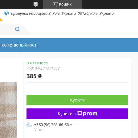
Кошик
провулок Радищева 3, Київ, Україна, 03124, Київ, Україна
 конфіденційності
В наявності
Код:
04-20437*002
385 ₴
Купити
Купити з
+380 (96) 765-66-86
Viber