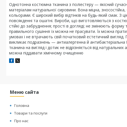
Однотонна костюмна тканина з поліестеру — якісний сучасн
матеріалам натуральної сировини. Вона міцна, зносостійка,
кольорами. Є широкий вибір відтінків на будь-який смак. З ці
повсякденні та ошатні. Вироби, що виготовляються з костю
стійкі до забруднення; прості в догляді; не змінюють форму 
правильного сушіння їх можна не прасувати. Їх можна прат
умовах і не втрачають свій початковий естетичний вигляд. 
викликає подразнень — антиалергенна й антибактеріальна 
тканина на вигляд і дотик не відрізняється від натуральних
можна піддавати хімічному очищенню
Меню сайта
Головна
Товари та послуги
Про нас