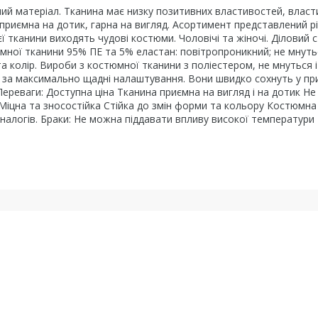
ий матеріал. Тканина має низку позитивних властивостей, власт
 приємна на дотик, гарна на вигляд. Асортимент представлений р
єї тканини виходять чудові костюми. Чоловічі та жіночі. Діловий 
мної тканини 95% ПЕ та 5% еластан: повітропроникний; не мнуть
та колір. Вироби з костюмної тканини з поліестером, не мнуться і
и за максимально щадні налаштування. Вони швидко сохнуть у п
Переваги: Доступна ціна Тканина приємна на вигляд і на дотик Не
Міцна та зносостійка Стійка до змін форми та кольору Костюмна
 аналогів. Браки: Не можна піддавати впливу високої температури