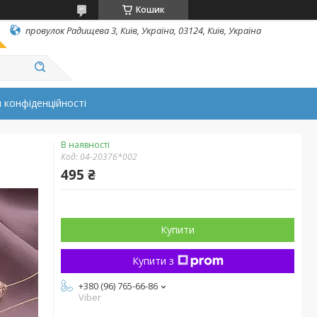
Кошик
провулок Радищева 3, Київ, Україна, 03124, Київ, Україна
 конфіденційності
В наявності
Код:
04-20376*002
495 ₴
Купити
Купити з
+380 (96) 765-66-86
Viber