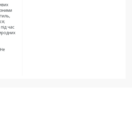
ивих
ізними
стиль,
ся;
 під час
риродних
 Не