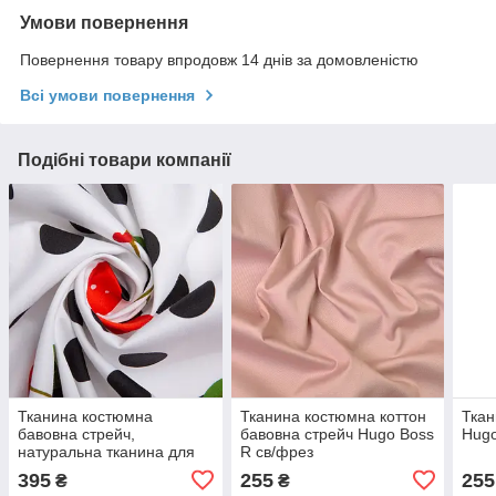
Умови повернення
Повернення товару впродовж 14 днів за домовленістю
Всі умови повернення
Подібні товари компанії
Тканина костюмна
Тканина костюмна коттон
Ткан
бавовна стрейч,
бавовна стрейч Hugo Boss
Hugo
натуральна тканина для
R св/фрез
спідниць, костюмів,
395
255
255
₴
₴
платтів, бавовна cherry