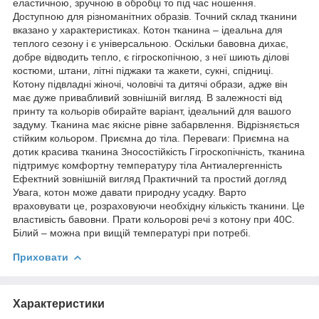
еластичною, зручною в обробці то під час ношення.
Доступною для різноманітних образів. Точний склад тканини
вказано у характеристиках. Котон тканина – ідеальна для
теплого сезону і є універсальною. Оскільки бавовна дихає,
добре відводить тепло, є гігроскопічною, з неї шиють ділові
костюми, штани, літні піджаки та жакети, сукні, спідниці.
Котону підвладні жіночі, чоловічі та дитячі образи, адже він
має дуже привабливий зовнішній вигляд. В залежності від
принту та кольорів обирайте варіант, ідеальний для вашого
задуму. Тканина має якісне рівне забарвлення. Відрізняється
стійким кольором. Приємна до тіла. Переваги: Приємна на
дотик красива тканина Зносостійкість Гігроскопічність, тканина
підтримує комфортну температуру тіла Антиалергенність
Ефектний зовнішній вигляд Практичний та простий догляд
Увага, котон може давати природну усадку. Варто
враховувати це, розраховуючи необхідну кількість тканини. Це
властивість бавовни. Прати кольорові речі з котону при 40С.
Білий – можна при вищій температурі при потребі.
Приховати
Характеристики