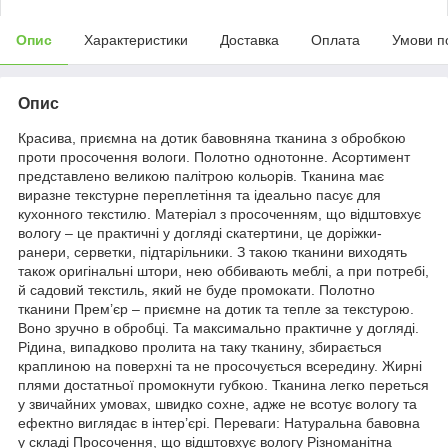
Опис
Характеристики
Доставка
Оплата
Умови п
Опис
Красива, приємна на дотик бавовняна тканина з обробкою
проти просочення вологи. Полотно однотонне. Асортимент
представлено великою палітрою кольорів. Тканина має
виразне текстурне переплетіння та ідеально пасує для
кухонного текстилю. Матеріал з просоченням, що відштовхує
вологу – це практичні у догляді скатертини, це доріжки-
ранери, серветки, підтарільники. З такою тканини виходять
також оригінальні штори, нею оббивають меблі, а при потребі,
й садовий текстиль, який не буде промокати. Полотно
тканини Прем’єр – приємне на дотик та тепле за текстурою.
Воно зручно в обробці. Та максимально практичне у догляді.
Рідина, випадково пролита на таку тканину, збирається
краплиною на поверхні та не просочується всередину. Жирні
плями достатньої промокнути губкою. Тканина легко переться
у звичайних умовах, швидко сохне, адже не всотує вологу та
ефектно виглядає в інтер’єрі. Переваги: Натуральна бавовна
у складі Просочення, що відштовхує вологу Різноманітна