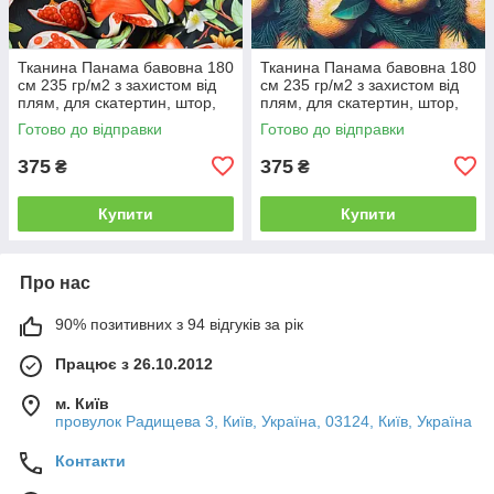
Тканина Панама бавовна 180
Тканина Панама бавовна 180
см 235 гр/м2 з захистом від
см 235 гр/м2 з захистом від
плям, для скатертин, штор,
плям, для скатертин, штор,
декору
декору
Готово до відправки
Готово до відправки
375
375
₴
₴
Купити
Купити
Про нас
90% позитивних з 94 відгуків за рік
Працює з 26.10.2012
м. Київ
провулок Радищева 3, Київ, Україна, 03124, Київ, Україна
Контакти