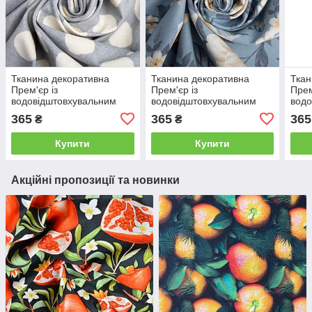
Тканина декоративна
Тканина декоративна
Ткан
Прем'єр із
Прем'єр із
Прем
водовідштовхувальним
водовідштовхувальним
водо
просоченням V-06
просоченням V-08 Лілія
прос
365
365
365
₴
₴
Горошок сірий
денім
Купити
Купити
Акційні пропозиції та новинки