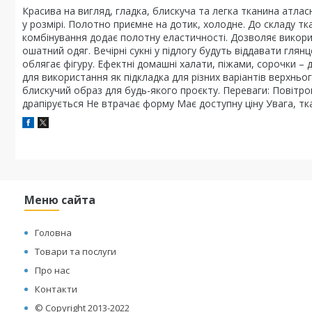
Красива на вигляд, гладка, блискуча та легка тканина атлас
у розмірі. Полотно приємне на дотик, холодне. До складу тк
комбінування додає полотну еластичності. Дозволяє викорис
ошатний одяг. Вечірні сукні у підлогу будуть віддавати глян
облягає фігуру. Ефектні домашні халати, піжами, сорочки – 
для використання як підкладка для різних варіантів верхньо
блискучий образ для будь-якого проєкту. Переваги: Повітроп
драпірується Не втрачає форму Має доступну ціну Увага, тк
Меню сайта
Головна
Товари та послуги
Про нас
Контакти
© Copyright 2013-2022