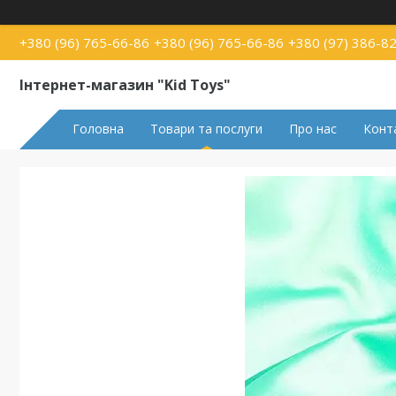
+380 (96) 765-66-86
+380 (96) 765-66-86
+380 (97) 386-8
Інтернет-магазин "Kid Toys"
Головна
Товари та послуги
Про нас
Конт