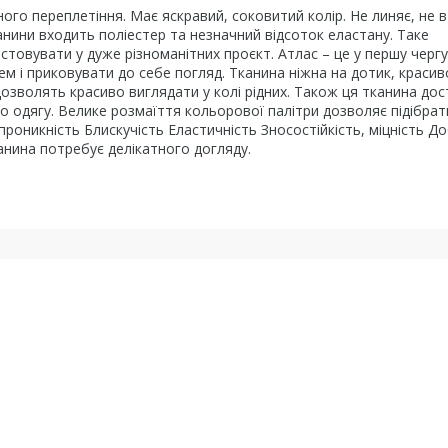
ного переплетіння. Має яскравий, соковитий колір. Не линяє, не 
анини входить поліестер та незначний відсоток еластану. Таке
товувати у дуже різноманітних проєкт. Атлас – це у першу чергу
цем і приковувати до себе погляд. Тканина ніжна на дотик, красив
дозволять красиво виглядати у колі рідних. Також ця тканина до
го одягу. Велике розмаїття кольорової палітри дозволяє підібрат
роникність Блискучість Еластичність Зносостійкість, міцність Д
анина потребує делікатного догляду.