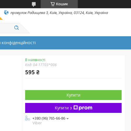
Кошик
провулок Радищева 3, Київ, Україна, 03124, Київ, Україна
 конфіденційності
В наявності
Код:
04-17703*006
595 ₴
Купити
Купити з
+380 (96) 765-66-86
Viber