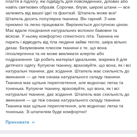
плаття в підлогу, які підійдуть для повсякденних, ділових або
навіть святкових образів. Сорочки, блузи, широкі штани — все
залежить від вашої ідеї та фантазії. Штапель може все!
Штапель досить популярна тканина. Він гарний. З ним
приємно та легко працювати. Вирізняється доступною ціною.
Має вдале поєднання натуральних волокон бавовни та
віскози. У ньому комфортно спекотного літа. Тканина не
парить і відводить від тіла людини зайве тепло, шкіра вільно
дихає. Безумовним плюсом тканини є те, що вона
гіпоалергенна та не може викликати алергію або
подразнення. Це робить матеріал ідеальним, зокрема й для
дитячого одягу. Купуючи тканину, враховуйте, що вона, як і всі
натуральні тканини, дає зсідання. Штапель має схильність до
зминання — це теж ознака натурального складу тканини.
Тканина має щільне переплетення, але водночас легка та
тоненька. Купуючи тканину, враховуйте, що вона, як і всі
натуральні тканини, дає зсідання. Штапель має схильність до
зминання — це теж ознака натурального складу тканини.
Тканина має щільне переплетення, але водночас легка та
тоненька. Зі штапелем буде комфортно!
Приховати