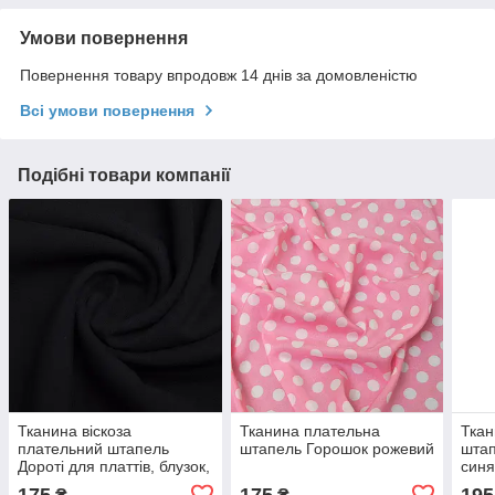
Умови повернення
Повернення товару впродовж 14 днів за домовленістю
Всі умови повернення
Подібні товари компанії
Тканина віскоза
Тканина плательна
Ткан
плательний штапель
штапель Горошок рожевий
штап
Дороті для платтів, блузок,
син
спідниць чорна
175
175
195