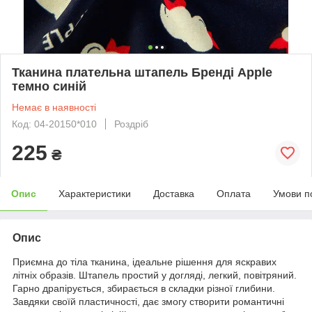
Тканина плательна штапель Бренді Apple
темно синій
Немає в наявності
Код: 04-20150*010
Роздріб
225
₴
Опис
Характеристики
Доставка
Оплата
Умови п
Опис
Приємна до тіла тканина, ідеальне рішення для яскравих
літніх образів. Штапель простий у догляді, легкий, повітряний.
Гарно драпірується, збирається в складки різної глибини.
Завдяки своїй пластичності, дає змогу створити романтичні