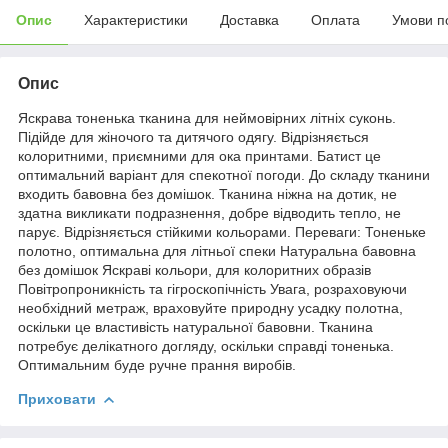
Опис
Характеристики
Доставка
Оплата
Умови п
Опис
Яскрава тоненька тканина для неймовірних літніх суконь.
Підійде для жіночого та дитячого одягу. Відрізняється
колоритними, приємними для ока принтами. Батист це
оптимальний варіант для спекотної погоди. До складу тканини
входить бавовна без домішок. Тканина ніжна на дотик, не
здатна викликати подразнення, добре відводить тепло, не
парує. Відрізняється стійкими кольорами. Переваги: Тоненьке
полотно, оптимальна для літньої спеки Натуральна бавовна
без домішок Яскраві кольори, для колоритних образів
Повітропроникність та гігроскопічність Увага, розраховуючи
необхідний метраж, враховуйте природну усадку полотна,
оскільки це властивість натуральної бавовни. Тканина
потребує делікатного догляду, оскільки справді тоненька.
Оптимальним буде ручне прання виробів.
Приховати