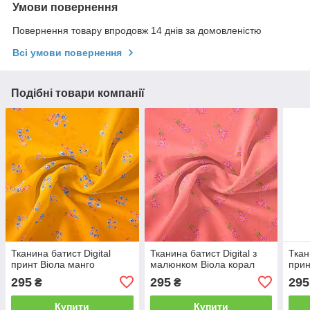
Умови повернення
Повернення товару впродовж 14 днів за домовленістю
Всі умови повернення
Подібні товари компанії
Тканина батист Digital
Тканина батист Digital з
Ткан
принт Віола манго
малюнком Віола корал
прин
295
295
295
₴
₴
Купити
Купити